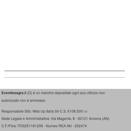
Eventiesagre.i
t (D) é un marchio depositato ogni suo utilizzo non
autorizzato non é ammesso
Responsabile Sito: Web Up Italia Srl C.S. €108.500 i.v
Sede Legale e Amministrativa: Via Magenta, 8 - 60121 Ancona (AN)
C.F./P.Iva: IT03251181206 - Numeo REA AN - 202474