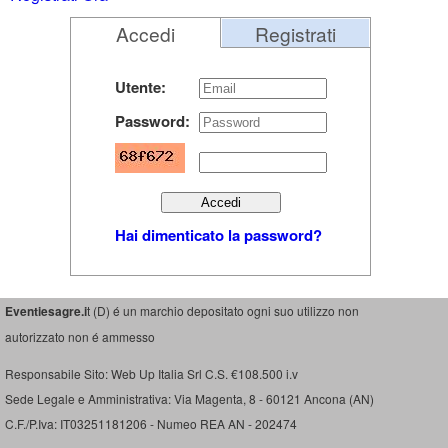
Accedi
Registrati
Utente:
Password:
Hai dimenticato la password?
Eventiesagre.i
t (D) é un marchio depositato ogni suo utilizzo non
autorizzato non é ammesso
Responsabile Sito: Web Up Italia Srl C.S. €108.500 i.v
Sede Legale e Amministrativa: Via Magenta, 8 - 60121 Ancona (AN)
C.F./P.Iva: IT03251181206 - Numeo REA AN - 202474