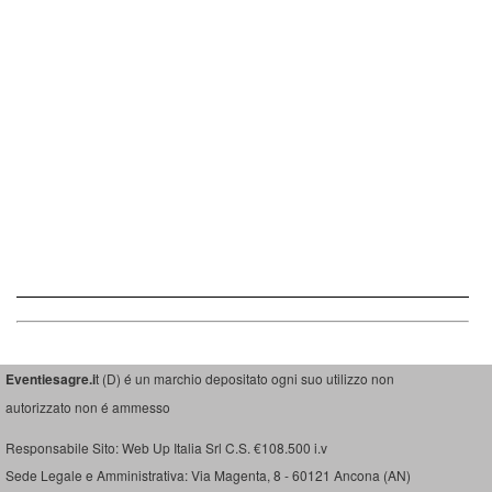
Eventiesagre.i
t (D) é un marchio depositato ogni suo utilizzo non
autorizzato non é ammesso
Responsabile Sito: Web Up Italia Srl C.S. €108.500 i.v
Sede Legale e Amministrativa: Via Magenta, 8 - 60121 Ancona (AN)