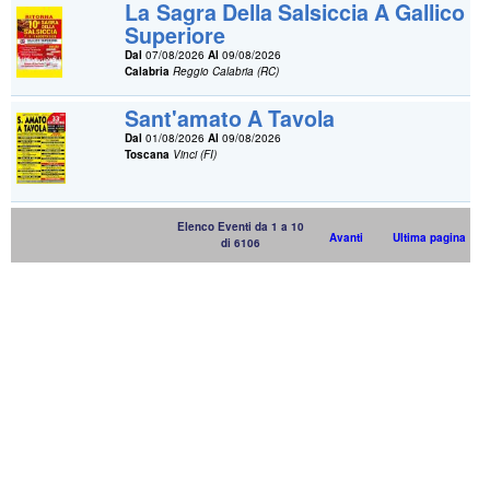
La Sagra Della Salsiccia A Gallico
Superiore
Dal
07/08/2026
Al
09/08/2026
Calabria
Reggio Calabria (RC)
Sant'amato A Tavola
Dal
01/08/2026
Al
09/08/2026
Toscana
Vinci (FI)
Elenco Eventi da 1 a 10
Avanti
Ultima pagina
di 6106