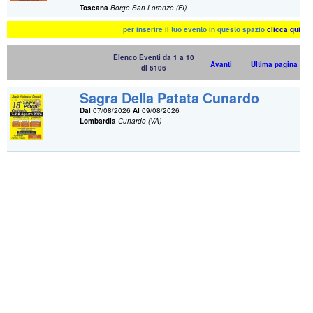
Toscana
Borgo San Lorenzo (FI)
per inserire il tuo evento in questo spazio
clicca qui
Elenco Eventi da 1 a 10
Avanti
Ultima pagina
di 6106
Sagra Della Patata Cunardo
Dal
07/08/2026
Al
09/08/2026
Lombardia
Cunardo (VA)