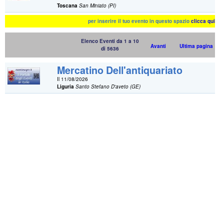
Toscana
San Miniato (PI)
per inserire il tuo evento in questo spazio
clicca qui
Elenco Eventi da 1 a 10
Avanti
Ultima pagina
di 5636
Mercatino Dell'antiquariato
Il 11/08/2026
Liguria
Santo Stefano D'aveto (GE)