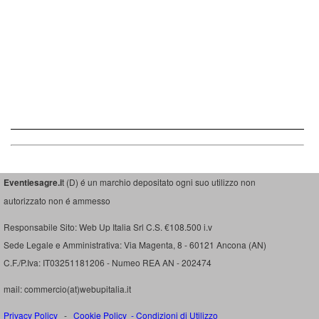
Eventiesagre.i
t (D) é un marchio depositato ogni suo utilizzo non
autorizzato non é ammesso
Responsabile Sito: Web Up Italia Srl C.S. €108.500 i.v
Sede Legale e Amministrativa: Via Magenta, 8 - 60121 Ancona (AN)
C.F./P.Iva: IT03251181206 - Numeo REA AN - 202474
mail: commercio(at)webupitalia.it
Privacy Policy
-
Cookie Policy
-
Condizioni di Utilizzo