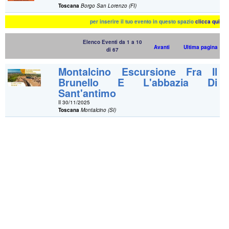
Toscana
Borgo San Lorenzo (FI)
per inserire il tuo evento in questo spazio
clicca qui
Elenco Eventi da 1 a 10
Avanti
Ultima pagina
di 67
Montalcino Escursione Fra Il
Brunello E L'abbazia Di
Sant'antimo
Il 30/11/2025
Toscana
Montalcino (SI)