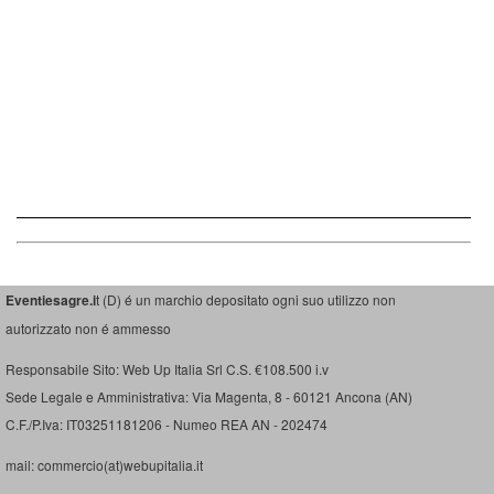
Eventiesagre.i
t (D) é un marchio depositato ogni suo utilizzo non
autorizzato non é ammesso
Responsabile Sito: Web Up Italia Srl C.S. €108.500 i.v
Sede Legale e Amministrativa: Via Magenta, 8 - 60121 Ancona (AN)
C.F./P.Iva: IT03251181206 - Numeo REA AN - 202474
mail: commercio(at)webupitalia.it