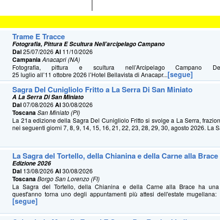
Trame E Tracce
Fotografia, Pittura E Scultura Nell’arcipelago Campano
Dal
25/07/2026
Al
11/10/2026
Campania
Anacapri (NA)
Fotografia, pittura e scultura nell’Arcipelago Campano 
[segue]
25 luglio all’11 ottobre 2026 l’Hotel Bellavista di Anacapr...
Sagra Del Cunigliolo Fritto a La Serra Di San Miniato
A La Serra Di San Miniato
Dal
07/08/2026
Al
30/08/2026
Toscana
San Miniato (PI)
La 21a edizione della Sagra Del Cunigliolo Fritto si svolge a La Serra, frazio
nei seguenti giorni 7, 8, 9, 14, 15, 16, 21, 22, 23, 28, 29, 30, agosto 2026. La S
La Sagra del Tortello, della Chianina e della Carne alla Brace
Edizione 2026
Dal
13/08/2026
Al
30/08/2026
Toscana
Borgo San Lorenzo (FI)
La Sagra del Tortello, della Chianina e della Carne alla Brace ha u
quest'anno torna uno degli appuntamenti più attesi dell'estate mugellana: 
[segue]