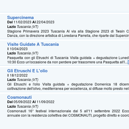
Supercinema
Dal
11/02/2023
Al
22/04/2023
Lazio
Tuscania (VT)
Stagione Primavera 2023 Tuscania Al via alla Stagione 2023 di Twain C
Danza, con la direzione artistica di Loredana Parrella, che riparte dal Superci
Visite Guidate A Tuscania
Il 10/04/2023
Lazio
Tuscania (VT)
Pasquetta con gli Etruschi di Tuscania Visita guidata + degustazione Luned
10:30 Ecco un'occasione da non perdere per trascorrere una Pasquetta all'i...
Gli Etruschi E L'olio
Il 18/12/2022
Lazio
Tuscania (VT)
Gli Etruschi e l'olio Visita guidata + degustazione Domenica 18 dic
coltivazione dell'olivo, mediterranea per eccellenza, si diffuse molto presto nell'
Cosmonauti
Dal
05/09/2022
Al
11/09/2022
Lazio
Tuscania (VT)
Cosmonauti 16° festival internazionale dal 5 all'11 settembre 2022 Ecco
annuale con la residenza collettiva dei COSMONAUTI, progetto diretto e coordi