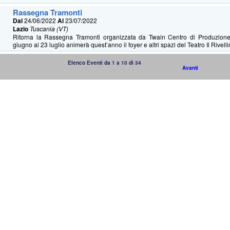
Rassegna Tramonti
Dal
24/06/2022
Al
23/07/2022
Lazio
Tuscania (VT)
Ritorna la Rassegna Tramonti organizzata da Twain Centro di Produzion
giugno al 23 luglio animerà quest’anno il foyer e altri spazi del Teatro Il Rivellin
Elenco Eventi da 1 a 10 di 34
Avanti