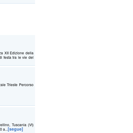
a XII Edizione della
 festa tra le vie del
le Trieste Percorso
llino, Tuscania (Vt)
[segue]
0 a...