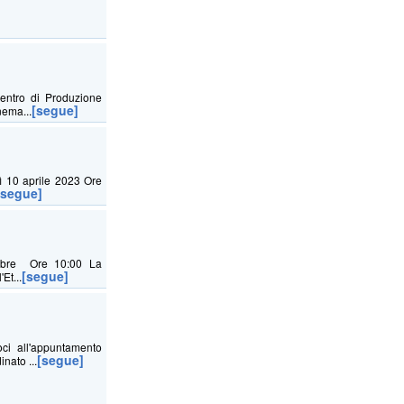
entro di Produzione
[segue]
nema...
ì 10 aprile 2023 Ore
[segue]
embre Ore 10:00 La
[segue]
Et...
ci all'appuntamento
[segue]
nato ...