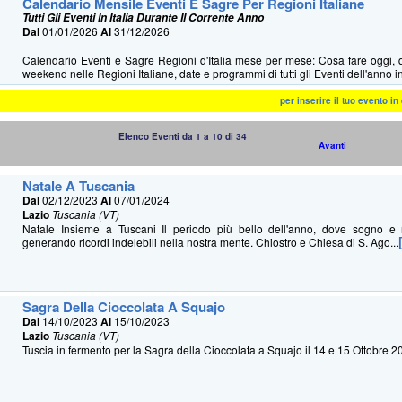
Calendario Mensile Eventi E Sagre Per Regioni Italiane
Tutti Gli Eventi In Italia Durante Il Corrente Anno
Dal
01/01/2026
Al
31/12/2026
Calendario Eventi e Sagre Regioni d'Italia mese per mese: Cosa fare oggi, 
weekend nelle Regioni Italiane, date e programmi di tutti gli Eventi dell'anno in 
per inserire il tuo evento i
Elenco Eventi da 1 a 10 di 34
Avanti
Natale A Tuscania
Dal
02/12/2023
Al
07/01/2024
Lazio
Tuscania (VT)
Natale Insieme a Tuscani Il periodo più bello dell'anno, dove sogno e 
generando ricordi indelebili nella nostra mente. Chiostro e Chiesa di S. Ago...
Sagra Della Cioccolata A Squajo
Dal
14/10/2023
Al
15/10/2023
Lazio
Tuscania (VT)
Tuscia in fermento per la Sagra della Cioccolata a Squajo il 14 e 15 Ottobre 2