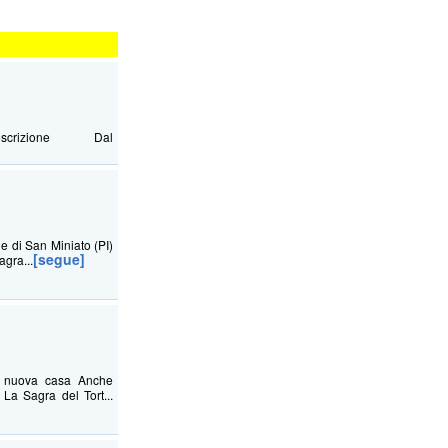
Descrizione Dal
ne di San Miniato (PI)
[segue]
agra...
na nuova casa Anche
La Sagra del Tort...