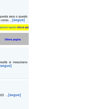
questa sera o questo
[segue]
corso. ...
n questo spazio
clicca qui
Ultima pagina
realtà si mescolano
[segue]
[segue]
023 ...