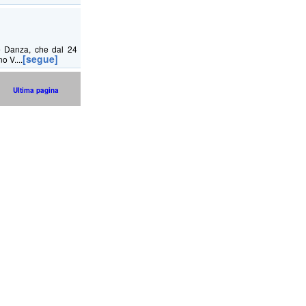
e Danza, che dal 24
[segue]
o V....
Ultima pagina