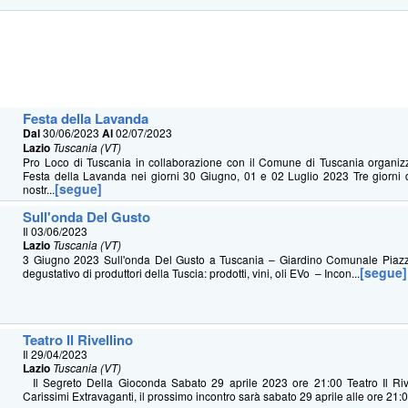
Festa della Lavanda
Dal
30/06/2023
Al
02/07/2023
Lazio
Tuscania (VT)
Pro Loco di Tuscania in collaborazione con il Comune di Tuscania organizz
Festa della Lavanda nei giorni 30 Giugno, 01 e 02 Luglio 2023 Tre giorni di
[segue]
nostr...
Sull'onda Del Gusto
Il 03/06/2023
Lazio
Tuscania (VT)
3 Giugno 2023 Sull'onda Del Gusto a Tuscania – Giardino Comunale Piazza
[segue]
degustativo di produttori della Tuscia: prodotti, vini, oli EVo – Incon...
Teatro Il Rivellino
Il 29/04/2023
Lazio
Tuscania (VT)
Il Segreto Della Gioconda Sabato 29 aprile 2023 ore 21:00 Teatro Il Rive
Carissimi Extravaganti, il prossimo incontro sarà sabato 29 aprile alle ore 21:0