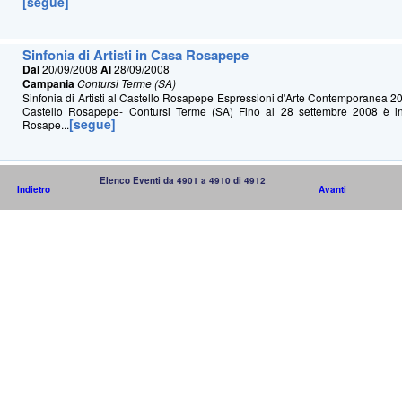
[segue]
Sinfonia di Artisti in Casa Rosapepe
Dal
20/09/2008
Al
28/09/2008
Campania
Contursi Terme (SA)
Sinfonia di Artisti al Castello Rosapepe Espressioni d'Arte Contemporanea 
Castello Rosapepe- Contursi Terme (SA) Fino al 28 settembre 2008 è in
[segue]
Rosape...
Elenco Eventi da 4901 a 4910 di 4912
Indietro
Avanti