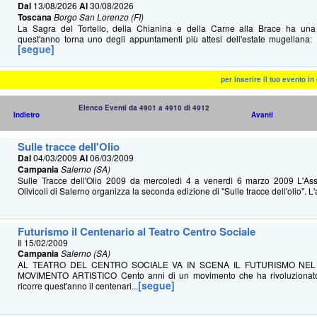
Dal
13/08/2026
Al
30/08/2026
Toscana
Borgo San Lorenzo (FI)
La Sagra del Tortello, della Chianina e della Carne alla Brace ha u
quest'anno torna uno degli appuntamenti più attesi dell'estate mugellana: 
[segue]
per inserire il tuo evento i
Elenco Eventi da 4901 a 4910 di 4912
Indietro
Avanti
Sulle tracce dell'Olio
Dal
04/03/2009
Al
06/03/2009
Campania
Salerno (SA)
Sulle Tracce dell'Olio 2009 da mercoledì 4 a venerdì 6 marzo 2009 L'Ass
Olivicoli di Salerno organizza la seconda edizione di "Sulle tracce dell'olio". L'
Futurismo il Centenario al Teatro Centro Sociale
Il 15/02/2009
Campania
Salerno (SA)
AL TEATRO DEL CENTRO SOCIALE VA IN SCENA IL FUTURISMO NE
MOVIMENTO ARTISTICO Cento anni di un movimento che ha rivoluzionato 
[segue]
ricorre quest'anno il centenari...