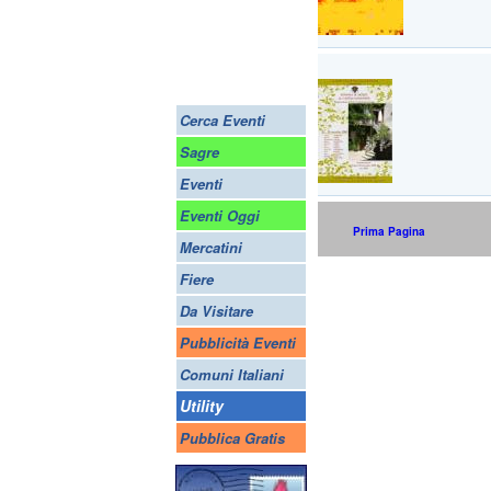
Cerca Eventi
Sagre
Eventi
Eventi Oggi
Prima Pagina
Mercatini
Fiere
Da Visitare
Pubblicità Eventi
Comuni Italiani
Utility
Pubblica Gratis