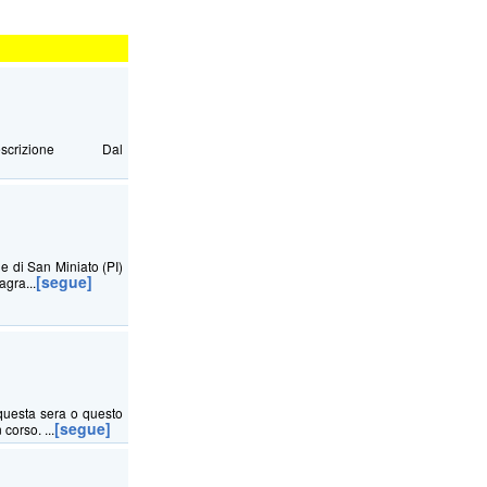
Descrizione Dal
ne di San Miniato (PI)
[segue]
agra...
questa sera o questo
[segue]
corso. ...