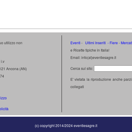
uo utilizzo non
Eventi
-
Ultimi Inseriti
- Fiere
-
Mercat
e Ricette tipiche in Italia!
Email: info(at)eventiesagre.it
i.v
Cerca sul sito:
0121 Ancona (AN)
474
E' vietata la riproduzione anche parzi
collegati
lizzo
licità
(c) copyright 2014/2024 eventiesagre.it