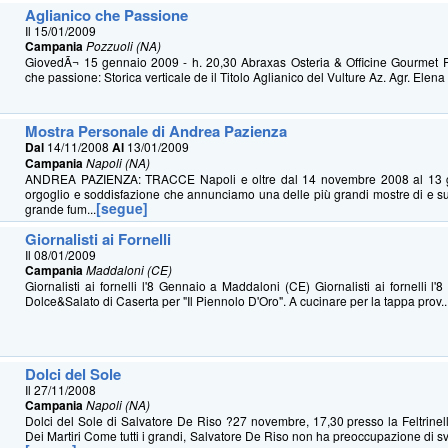
Aglianico che Passione
Il 15/01/2009
Campania
Pozzuoli (NA)
GiovedÃ¬ 15 gennaio 2009 - h. 20,30 Abraxas Osteria & Officine Gourmet 
che passione: Storica verticale de il Titolo Aglianico del Vulture Az. Agr. Elena F
Mostra Personale di Andrea Pazienza
Dal
14/11/2008
Al
13/01/2009
Campania
Napoli (NA)
ANDREA PAZIENZA: TRACCE Napoli e oltre dal 14 novembre 2008 al 13 
orgoglio e soddisfazione che annunciamo una delle più grandi mostre di e s
[segue]
grande fum...
Giornalisti ai Fornelli
Il 08/01/2009
Campania
Maddaloni (CE)
Giornalisti ai fornelli l'8 Gennaio a Maddaloni (CE) Giornalisti ai fornelli l
Dolce&Salato di Caserta per "Il Piennolo D'Oro". A cucinare per la tappa prov..
Dolci del Sole
Il 27/11/2008
Campania
Napoli (NA)
Dolci del Sole di Salvatore De Riso ?27 novembre, 17,30 presso la Feltrinell
Dei Martiri Come tutti i grandi, Salvatore De Riso non ha preoccupazione di svel