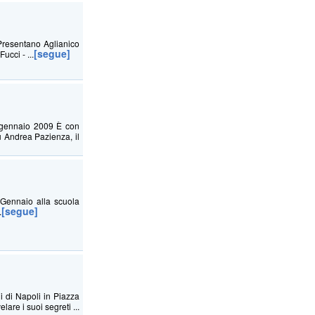
Presentano Aglianico
[segue]
ucci - ...
gennaio 2009 È con
u Andrea Pazienza, il
'8 Gennaio alla scuola
[segue]
.
i di Napoli in Piazza
are i suoi segreti ...