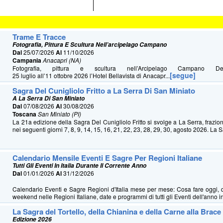
Trame E Tracce
Fotografia, Pittura E Scultura Nell’arcipelago Campano
Dal
25/07/2026
Al
11/10/2026
Campania
Anacapri (NA)
Fotografia, pittura e scultura nell’Arcipelago Campano 
[segue]
25 luglio all’11 ottobre 2026 l’Hotel Bellavista di Anacapr...
Sagra Del Cunigliolo Fritto a La Serra Di San Miniato
A La Serra Di San Miniato
Dal
07/08/2026
Al
30/08/2026
Toscana
San Miniato (PI)
La 21a edizione della Sagra Del Cunigliolo Fritto si svolge a La Serra, frazio
nei seguenti giorni 7, 8, 9, 14, 15, 16, 21, 22, 23, 28, 29, 30, agosto 2026. La S
Calendario Mensile Eventi E Sagre Per Regioni Italiane
Tutti Gli Eventi In Italia Durante Il Corrente Anno
Dal
01/01/2026
Al
31/12/2026
Calendario Eventi e Sagre Regioni d'Italia mese per mese: Cosa fare oggi, 
weekend nelle Regioni Italiane, date e programmi di tutti gli Eventi dell'anno in 
La Sagra del Tortello, della Chianina e della Carne alla Brace
Edizione 2026