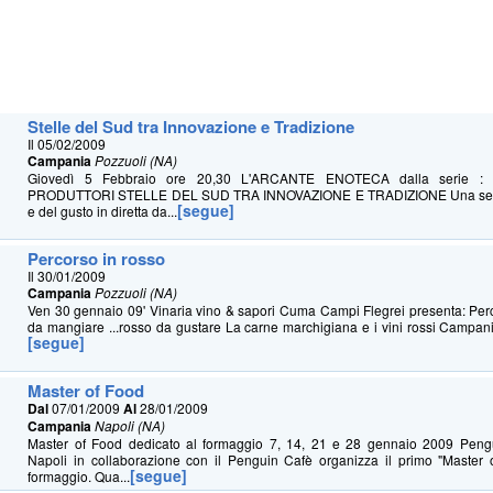
Stelle del Sud tra Innovazione e Tradizione
Il 05/02/2009
Campania
Pozzuoli (NA)
Giovedì 5 Febbraio ore 20,30 L'ARCANTE ENOTECA dalla serie 
PRODUTTORI STELLE DEL SUD TRA INNOVAZIONE E TRADIZIONE Una serata 
[segue]
e del gusto in diretta da...
Percorso in rosso
Il 30/01/2009
Campania
Pozzuoli (NA)
Ven 30 gennaio 09' Vinaria vino & sapori Cuma Campi Flegrei presenta: Per
da mangiare ...rosso da gustare La carne marchigiana e i vini rossi Campani 
[segue]
Master of Food
Dal
07/01/2009
Al
28/01/2009
Campania
Napoli (NA)
Master of Food dedicato al formaggio 7, 14, 21 e 28 gennaio 2009 Pen
Napoli in collaborazione con il Penguin Cafè organizza il primo "Master 
[segue]
formaggio. Qua...