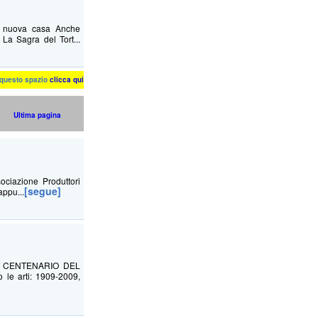
na nuova casa Anche
La Sagra del Tort...
n questo spazio
clicca qui
Ultima pagina
ociazione Produttori
[segue]
appu...
L CENTENARIO DEL
le arti: 1909-2009,