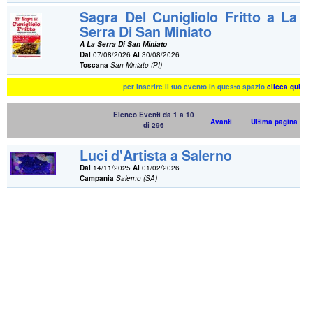
Sagra Del Cunigliolo Fritto a La
Serra Di San Miniato
A La Serra Di San Miniato
Dal
07/08/2026
Al
30/08/2026
Toscana
San Miniato (PI)
per inserire il tuo evento in questo spazio
clicca qui
Elenco Eventi da 1 a 10
Avanti
Ultima pagina
di 296
Luci d'Artista a Salerno
Dal
14/11/2025
Al
01/02/2026
Campania
Salerno (SA)