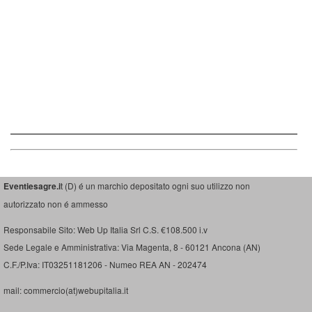
Eventiesagre.i
t (D) é un marchio depositato ogni suo utilizzo non
autorizzato non é ammesso
Responsabile Sito: Web Up Italia Srl C.S. €108.500 i.v
Sede Legale e Amministrativa: Via Magenta, 8 - 60121 Ancona (AN)
C.F./P.Iva: IT03251181206 - Numeo REA AN - 202474
mail: commercio(at)webupitalia.it