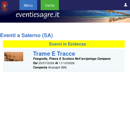
Menu
Cerca
Eventi a Salerno (SA)
Eventi in Evidenza
Trame E Tracce
Fotografia, Pittura E Scultura Nell’arcipelago Campano
Dal
25/07/2026
Al
11/10/2026
Campania
Anacapri (NA)