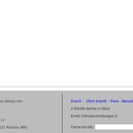
uo utilizzo non
Eventi
-
Ultimi Inseriti
- Fiere
-
Mercat
e Ricette tipiche in Italia!
Email: info(at)eventiesagre.it
i.v
Cerca sul sito:
0121 Ancona (AN)