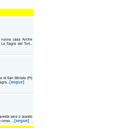
na nuova casa Anche
La Sagra del Tort...
ne di San Miniato (PI)
[segue]
agra...
questa sera o questo
[segue]
corso. ...