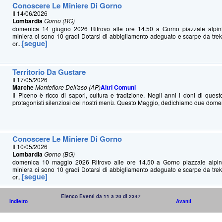
Conoscere Le Miniere Di Gorno
Il 14/06/2026
Lombardia
Gorno (BG)
domenica 14 giugno 2026 Ritrovo alle ore 14.50 a Gorno piazzale alpin
miniera ci sono 10 gradi Dotarsi di abbigliamento adeguato e scarpe da trek
[segue]
or...
Territorio Da Gustare
Il 17/05/2026
Marche
Montefiore Dell'aso (AP)
Altri Comuni
Il Piceno è ricco di sapori, cultura e tradizione. Negli anni i doni di questo
protagonisti silenziosi dei nostri menù. Questo Maggio, dedichiamo due domen
Conoscere Le Miniere Di Gorno
Il 10/05/2026
Lombardia
Gorno (BG)
domenica 10 maggio 2026 Ritrovo alle ore 14.50 a Gorno piazzale alpin
miniera ci sono 10 gradi Dotarsi di abbigliamento adeguato e scarpe da trek
[segue]
or...
Elenco Eventi da 11 a 20 di 2347
Indietro
Avanti