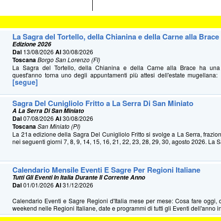
La Sagra del Tortello, della Chianina e della Carne alla Brace
Edizione 2026
Dal
13/08/2026
Al
30/08/2026
Toscana
Borgo San Lorenzo (FI)
La Sagra del Tortello, della Chianina e della Carne alla Brace ha u
quest'anno torna uno degli appuntamenti più attesi dell'estate mugellana: 
[segue]
Sagra Del Cunigliolo Fritto a La Serra Di San Miniato
A La Serra Di San Miniato
Dal
07/08/2026
Al
30/08/2026
Toscana
San Miniato (PI)
La 21a edizione della Sagra Del Cunigliolo Fritto si svolge a La Serra, frazio
nei seguenti giorni 7, 8, 9, 14, 15, 16, 21, 22, 23, 28, 29, 30, agosto 2026. La S
Calendario Mensile Eventi E Sagre Per Regioni Italiane
Tutti Gli Eventi In Italia Durante Il Corrente Anno
Dal
01/01/2026
Al
31/12/2026
Calendario Eventi e Sagre Regioni d'Italia mese per mese: Cosa fare oggi, 
weekend nelle Regioni Italiane, date e programmi di tutti gli Eventi dell'anno in 