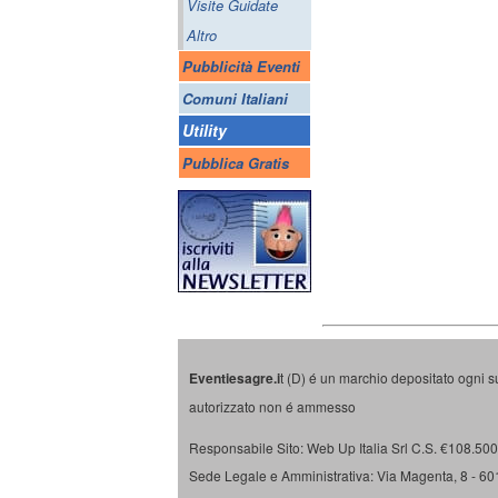
Visite Guidate
Altro
Pubblicità Eventi
Comuni Italiani
Utility
Pubblica Gratis
Eventiesagre.i
t (D) é un marchio depositato ogni s
autorizzato non é ammesso
Responsabile Sito: Web Up Italia Srl C.S. €108.500 
Sede Legale e Amministrativa: Via Magenta, 8 - 6