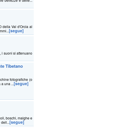
e bellezze e delle...
della Val d'Orcia al
[segue]
mmi...
a, i suoni si attenuano
nte Tibetano
chine fotografiche (o
[segue]
 a una ...
coli, boschi, malghe e
[segue]
dell...