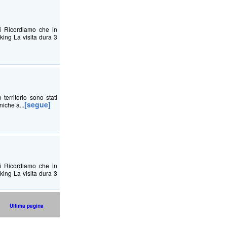
i Ricordiamo che in
king La visita dura 3
 territorio sono stati
[segue]
iche a...
i Ricordiamo che in
king La visita dura 3
Ultima pagina