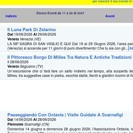
per inserire il tuo evento i
Elenco Eventi da 11 a 20 di 2347
Indietro
Avanti
Il Luna Park Di Zelarino
Dal
19/06/2026
Al
29/06/2026
Veneto
Venezia (VE)
LA 58ª SAGRA DI SAN VIGILIO È QUI! Dal 19 al 29 Giugno 2026, l’area parr
[s
(Venezia) si accende per 11 giorni di puro divertimento! Che tu sia con gli...
Il Pittoresco Borgo Di Milies Tra Natura E Antiche Tradizioni
Il 28/06/2026
Veneto
Segusino (TV)
Un’escursione che ci farà fare un salto indietro nel tempo, alla scoperta de
Milies, tra suggestive case in pietra, vecchie stalle, fienili e giardini ricolmi di fio
Passeggiando Con Octavia | Visite Guidate A Scarnafigi
Dal
14/06/2026
Al
28/06/2026
Piemonte
Scarnafigi (CN)
Domenica 14 giugno e domenica 28 giugno 2026, l’Associazione Octavia, i