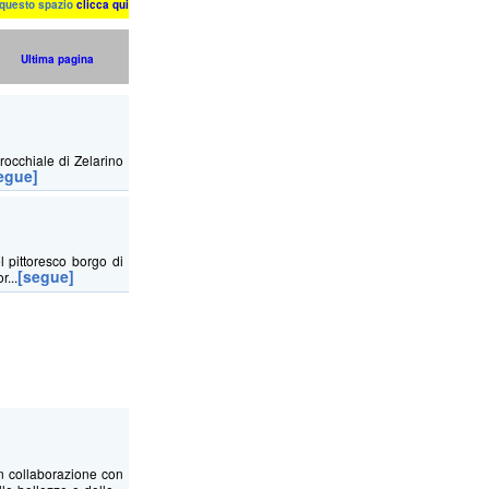
n questo spazio
clicca qui
Ultima pagina
occhiale di Zelarino
egue]
l pittoresco borgo di
[segue]
r...
n collaborazione con