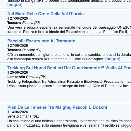
Turismo in Langa APS, propone due appuntamenti dedicati alla scoperta dell
[segue]
Nel Mare Delle Crete Della Val D'orcia
Il 27/06/2026
Toscana
Pienza (SI)
Una vera e propria esperienza sensoriale nel cuore del paesaggio UNESCO 
tramonto. Pienza è la città Ideale del Rinascimento legata al Pontefice Pio II, a
Peccioli: Escursione Al Tramonto
Il 27/06/2026
Toscana
Peccioli (PI)
C’è un momento, tra il giorno e la notte, in cui tutto cambia: la luce si fa dorat
[segue]
e la campagna respira più lentamente. È lì che inizier&agrav...
Trekking Sui Nuovi Sentieri Del Guardamonte E Visita Al Po
Il 20/06/2026
Lombardia
Cecima (PV)
Trekking Fotografico: Tra Adrenalina, Passato e Biodiversità Preparate le mac
i vostri smartphone) e allacciate le scarpe da trekking: Volo di Rondine vi invita
Pian De Le Femene Tra Malghe, Pascoli E Boschi
Il 14/06/2026
Veneto
Limana (BL)
Un’escursione di una bellezza straordinaria, un percorso naturalistico fra pas
panorami mozzafiato sulla pianura trevigiana e veneziana. “Il profilo selvaggio 