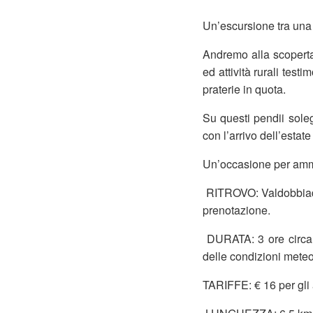
Un’escursione tra una
Andremo alla scoperta 
ed attività rurali te
praterie in quota.
Su questi pendii solegg
con l’arrivo dell’estate
Un’occasione per ammi
RITROVO: Valdobbiaden
prenotazione.
DURATA: 3 ore circa s
delle condizioni meteo
TARIFFE: € 16 per gli a