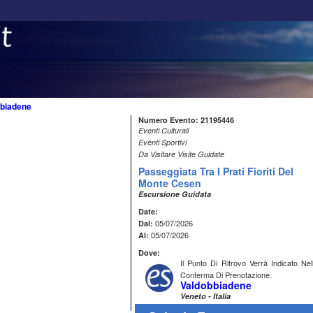
bbiadene
Numero Evento: 21195446
Eventi Culturali
Eventi Sportivi
Da Visitare Visite Guidate
Passeggiata Tra I Prati Fioriti Del
Monte Cesen
Escursione Guidata
Date:
05/07/2026
Dal:
05/07/2026
Al:
Dove:
Il Punto Di Ritrovo Verrà Indicato Nel
Conferma Di Prenotazione.
Valdobbiadene
Veneto - Italia