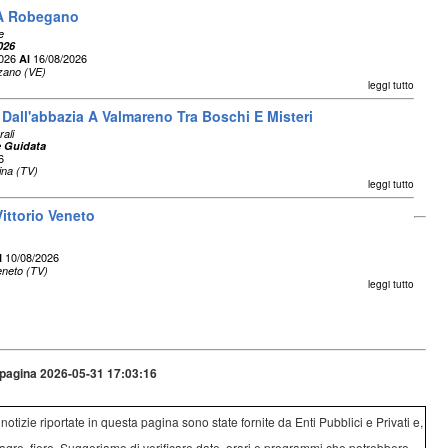
 A Robegano
e
026
2026
16/08/2026
Al
zano (VE)
leggi tutto
: Dall'abbazia A Valmareno Tra Boschi E Misteri
rali
 Guidata
6
lina (TV)
leggi tutto
ittorio Veneto
10/08/2026
l
Veneto (TV)
leggi tutto
pagina 2026-05-31 17:03:16
e notizie riportate in questa pagina sono state fornite da Enti Pubblici e Privati e,
agre, fiere. Suggeriamo di verificare date, orari e programmi che potrebbero