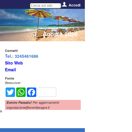
Accedi
Agosto 2026
Contatti
Tel.: 3245461686
Sito Web
Email
Fonte
Beescover
Twitter
WhatsApp
Facebook
Evento Passato!
Per aggiornamenti:
segnalazione@eventiesagre.it
la