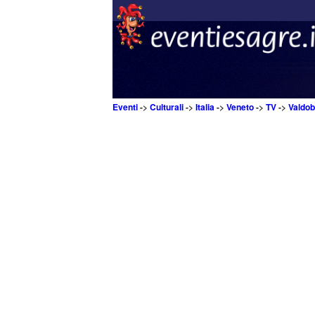
Eventi
->
Culturali
->
Italia
->
Veneto
->
TV
->
Valdo