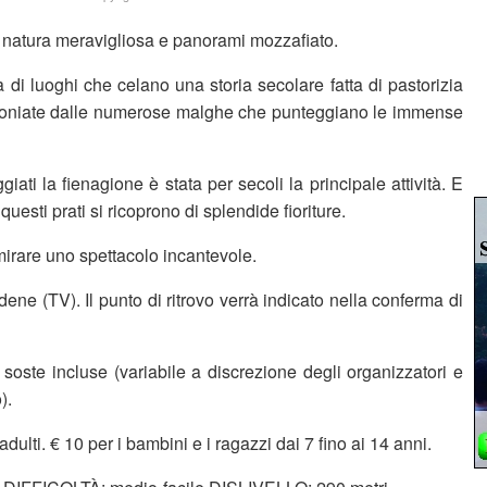
 natura meravigliosa e panorami mozzafiato.
di luoghi che celano una storia secolare fatta di pastorizia
stimoniate dalle numerose malghe che punteggiano le immense
iati la fienagione è stata per secoli la principale attività. E
 questi prati si ricoprono di splendide fioriture.
rare uno spettacolo incantevole.
e (TV). Il punto di ritrovo verrà indicato nella conferma di
oste incluse (variabile a discrezione degli organizzatori e
).
dulti. € 10 per i bambini e i ragazzi dai 7 fino ai 14 anni.