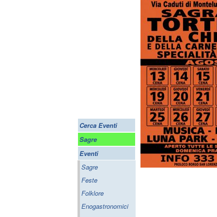
Cerca Eventi
Sagre
Eventi
Sagre
Feste
Folklore
Enogastronomici