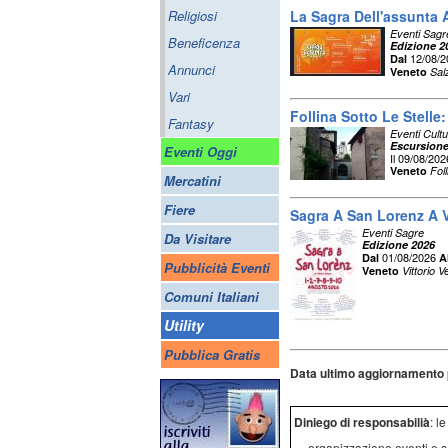
Religiosi
La Sagra Dell'assunta
Eventi Sagr
Beneficenza
Edizione 2
12/08/
Dal
Annunci
Veneto
Sal
Vari
Follina Sotto Le Stelle
Fantasy
Eventi Cultu
Escursione
Eventi Oggi
Il 09/08/202
Veneto
Fol
Mercatini
Fiere
Sagra A San Lorenz A V
Eventi Sagre
Da Visitare
Edizione 2026
01/08/2026
Dal
A
Pubblicità Eventi
Veneto
Vittorio 
Comuni Italiani
Utility
Pubblica Gratis
Data ultimo aggiornamento 
Diniego di responsabilià
: l
organizzazione eventi e s