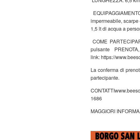
LUNGHEZZA: 6,5 km D
EQUIPAGGIAMENTO:abi
impermeabile, scarpe d
1,5 lt di acqua a pers
COME PARTECIPARE: la
pulsante PRENOTA, 
link: https://www.bee
La conferma di prenot
partecipante.
CONTATTIwww.beesco
1686
MAGGIORI INFORMAZI