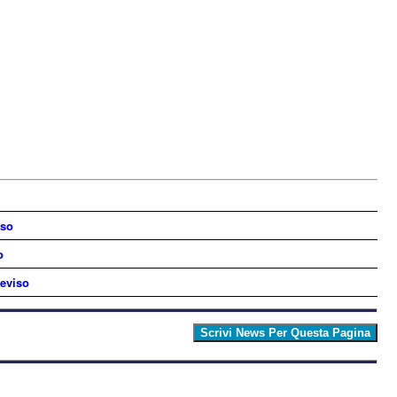
iso
o
reviso