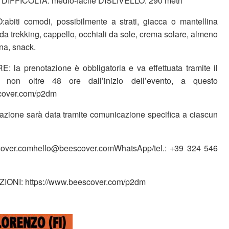
IFFICOLTÀ: medio-facile DISLIVELLO: 290 metri
ti comodi, possibilmente a strati, giacca o mantellina
a trekking, cappello, occhiali da sole, crema solare, almeno
ona, snack.
 prenotazione è obbligatoria e va effettuata tramite il
non oltre 48 ore dall’inizio dell’evento, a questo
scover.com/p2dm
azione sarà data tramite comunicazione specifica a ciascun
ver.comhello@beescover.comWhatsApp/tel.: +39 324 546
ONI: https://www.beescover.com/p2dm