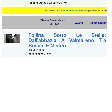
Toscana
Borgo San Lorenzo (FI)
per inserire il tuo evento in questo spazio
clicca qui
Elenco Eventi da 1 a 10
Avanti
Ultima pagina
di 1208
Follina Sotto Le Stelle:
Dall'abbazia A Valmareno Tra
Boschi E Misteri
Il 09/08/2026
Veneto
Follina (TV)