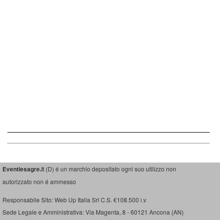
Eventiesagre.i
t (D) é un marchio depositato ogni suo utilizzo non
autorizzato non é ammesso
Responsabile Sito: Web Up Italia Srl C.S. €108.500 i.v
Sede Legale e Amministrativa: Via Magenta, 8 - 60121 Ancona (AN)