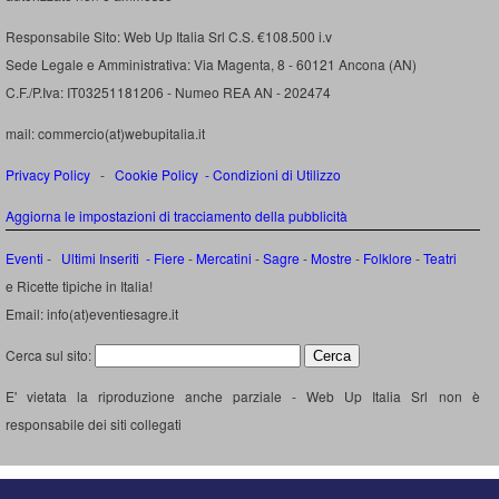
Responsabile Sito: Web Up Italia Srl C.S. €108.500 i.v
Sede Legale e Amministrativa: Via Magenta, 8 - 60121 Ancona (AN)
C.F./P.Iva: IT03251181206 - Numeo REA AN - 202474
mail: commercio(at)webupitalia.it
Privacy Policy
-
Cookie Policy
-
Condizioni di Utilizzo
Aggiorna le impostazioni di tracciamento della pubblicità
Eventi
-
Ultimi Inseriti
- Fiere
-
Mercatini
-
Sagre
-
Mostre
-
Folklore
-
Teatri
e Ricette tipiche in Italia!
Email: info(at)eventiesagre.it
Cerca sul sito:
E' vietata la riproduzione anche parziale - Web Up Italia Srl non è
responsabile dei siti collegati