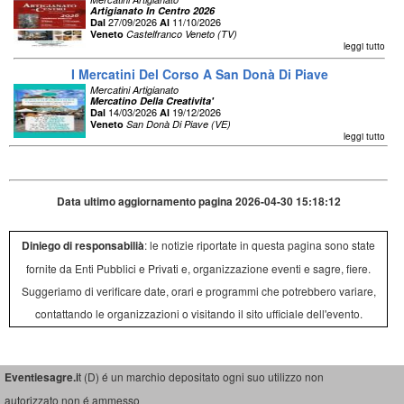
Artigianato In Centro 2026
27/09/2026
11/10/2026
Dal
Al
Veneto
Castelfranco Veneto (TV)
leggi tutto
I Mercatini Del Corso A San Donà Di Piave
Mercatini Artigianato
Mercatino Della Creativita'
14/03/2026
19/12/2026
Dal
Al
Veneto
San Donà Di Piave (VE)
leggi tutto
Data ultimo aggiornamento pagina 2026-04-30 15:18:12
Diniego di responsabilià
: le notizie riportate in questa pagina sono state
fornite da Enti Pubblici e Privati e, organizzazione eventi e sagre, fiere.
Suggeriamo di verificare date, orari e programmi che potrebbero variare,
contattando le organizzazioni o visitando il sito ufficiale dell'evento.
Eventiesagre.i
t (D) é un marchio depositato ogni suo utilizzo non
autorizzato non é ammesso