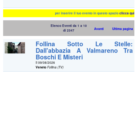
per inserire il tuo evento in questo spazio
clicca qui
Elenco Eventi da 1 a 10
Avanti
Ultima pagina
di 2347
Follina Sotto Le Stelle:
Dall'abbazia A Valmareno Tra
Boschi E Misteri
Il 09/08/2026
Veneto
Follina (TV)