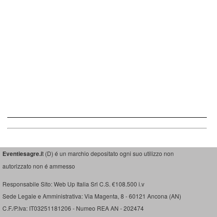
Eventiesagre.i
t (D) é un marchio depositato ogni suo utilizzo non
autorizzato non é ammesso
Responsabile Sito: Web Up Italia Srl C.S. €108.500 i.v
Sede Legale e Amministrativa: Via Magenta, 8 - 60121 Ancona (AN)
C.F./P.Iva: IT03251181206 - Numeo REA AN - 202474