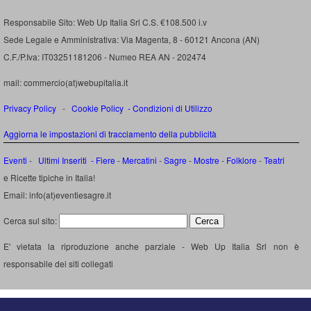
Responsabile Sito: Web Up Italia Srl C.S. €108.500 i.v
Sede Legale e Amministrativa: Via Magenta, 8 - 60121 Ancona (AN)
C.F./P.Iva: IT03251181206 - Numeo REA AN - 202474
mail: commercio(at)webupitalia.it
Privacy Policy
-
Cookie Policy
-
Condizioni di Utilizzo
Aggiorna le impostazioni di tracciamento della pubblicità
Eventi
-
Ultimi Inseriti
- Fiere
-
Mercatini
-
Sagre
-
Mostre
-
Folklore
-
Teatri
e Ricette tipiche in Italia!
Email: info(at)eventiesagre.it
Cerca sul sito:
E' vietata la riproduzione anche parziale - Web Up Italia Srl non è
responsabile dei siti collegati