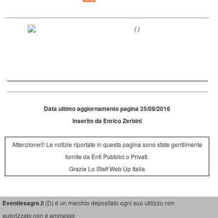
(
)
Data ultimo aggiornamento pagina 25/08/2016
Inserito da Enrico Zerbini
Attenzione!!! Le notizie riportate in questa pagina sono state gentilmente
fornite da Enti Pubblici o Privati.
Grazie Lo Staff Web Up Italia
Eventiesagre.i
t (D) é un marchio depositato ogni suo utilizzo non
autorizzato non é ammesso