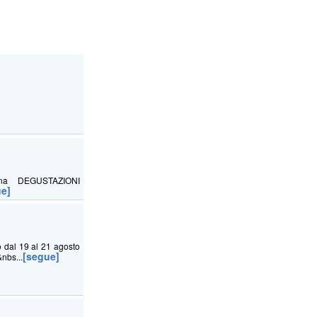
riciana DEGUSTAZIONI
ue]
o dal 19 al 21 agosto
[segue]
nbs...