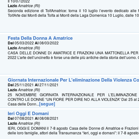
Il 10/07/2022
Lazio
Amatrice (RI)
Seconda edizione di TolfAmatrice: torna il 10 luglio l’evento dedicato alle
TolfArte dai Monti della Tolfa ai Monti della Laga Domenica 10 Luglio, dalle 10:
Festa Della Donna A Amatrice
Dal
05/03/2022
Al
08/03/2022
Lazio
Amatrice (RI)
CASA DELLE DONNE DI AMATRICE E FRAZIONI UNA MATTONELLA PER 
2022 L’arte dell’uncinetto è forse una delle più antiche della storia dell’uomo. 
Giornata Internazionale Per L'eliminazione Della Violenza 
Dal
25/11/2021
Al
27/11/2021
Lazio
Amatrice (RI)
25 NOVEMBRE GIORNATA INTERNAZIONALE PER L'ELIMINAZIONE
CONTRO LE DONNE “UN FIORE PER DIRE NO ALLA VIOLENZA” Dal 25 al 2
[segue]
Casa delle Donn...
Ieri Oggi E Domani
Dal
07/08/2021
Al
08/08/2021
Lazio
Amatrice (RI)
IERI, OGGI E DOMANI il 7-8 agosto Casa delle Donne di Amatrice e Frazioni i 
delle loro famiglie, attori della Transumanza “Ieri, oggi e domani”: il 7-8 agosto 