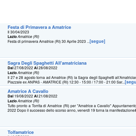
Festa di Primavera a Amatrice
Il 30/04/2023
Lazio
Amatrice (RI)
[segue]
Festa di primavera Amatrice (RI) 30 Aprile 2023 ...
Sagra Degli Spaghetti All'amatriciana
Dal
27/08/2022
Al
28/08/2022
Lazio
Amatrice (RI)
Il 27 e 28 agosto torna ad Amatrice (RI) la Sagra degli Spaghetti all’Amat
[seg
Piazzale ex ANPAS - AMATRICE (RI) 12:30 - 15:00 / 17:00 - 21:00 Sar...
Amatrice A Cavallo
Dal
19/08/2022
Al
21/08/2022
Lazio
Amatrice (RI)
Tutto pronto a Torrita di Amatrice (RI) per "Amatrice a Cavallo" Appuntament
2022 Dopo il successo dello scorso anno, venerdì 19 torna la manifestazione&
Tolfamatrice