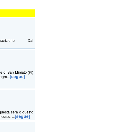
Descrizione Dal
ne di San Miniato (PI)
[segue]
agra...
questa sera o questo
[segue]
corso. ...