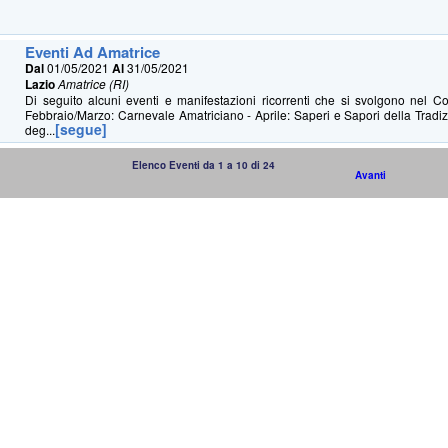
Eventi Ad Amatrice
Dal
01/05/2021
Al
31/05/2021
Lazio
Amatrice (RI)
Di seguito alcuni eventi e manifestazioni ricorrenti che si svolgono nel C
Febbraio/Marzo: Carnevale Amatriciano - Aprile: Saperi e Sapori della Tradi
[segue]
deg...
Elenco Eventi da 1 a 10 di 24
Avanti