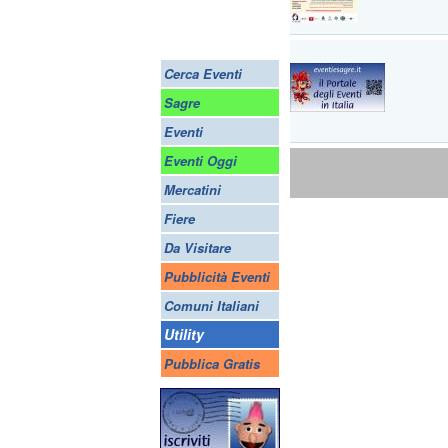
Cerca Eventi
Sagre
Eventi
Eventi Oggi
Mercatini
Fiere
Da Visitare
Pubblicità Eventi
Comuni Italiani
Utility
Pubblica Gratis