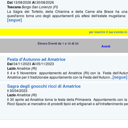
Dal
13/08/2026
Al
30/08/2026
Toscana
Borgo San Lorenzo (FI)
La Sagra del Tortello, della Chianina e della Carne alla Brace ha u
quest'anno torna uno degli appuntamenti più attesi dell'estate mugellana: 
[segue]
per inserire il tuo evento i
Elenco Eventi da 1 a 10 di 24
Avanti
Festa d'Autunno ad Amatrice
Dal
04/11/2023
Al
05/11/2023
Lazio
Amatrice (RI)
Il 4 e 5 Novembre appuntamento ad Amatrice (RI) con la Festa dell'Autun
[segue]
Amatrice per il tradizionale appuntamento con la Festa dell’Autunn...
Sagra degli gnocchi ricci di Amatrice
Il 30/04/2023
Lazio
Amatrice (RI)
Il 30 aprile ad Amatrice torna la festa della Primavera Appuntamento con l
Ricci Spazio al mercatino di prodotti tipici ed artigianali e all'intrattenimento pe