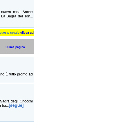
na nuova casa Anche
La Sagra del Tort...
n questo spazio
clicca qui
Ultima pagina
no È tutto pronto ad
a Sagra degli Gnocchi
[segue]
r ba...