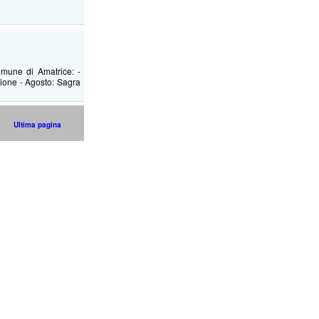
omune di Amatrice: -
zione - Agosto: Sagra
Ultima pagina