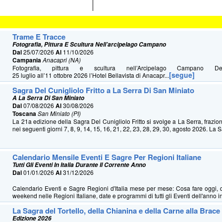
Trame E Tracce
Fotografia, Pittura E Scultura Nell’arcipelago Campano
Dal
25/07/2026
Al
11/10/2026
Campania
Anacapri (NA)
Fotografia, pittura e scultura nell’Arcipelago Campano 
[segue]
25 luglio all’11 ottobre 2026 l’Hotel Bellavista di Anacapr...
Sagra Del Cunigliolo Fritto a La Serra Di San Miniato
A La Serra Di San Miniato
Dal
07/08/2026
Al
30/08/2026
Toscana
San Miniato (PI)
La 21a edizione della Sagra Del Cunigliolo Fritto si svolge a La Serra, frazio
nei seguenti giorni 7, 8, 9, 14, 15, 16, 21, 22, 23, 28, 29, 30, agosto 2026. La S
Calendario Mensile Eventi E Sagre Per Regioni Italiane
Tutti Gli Eventi In Italia Durante Il Corrente Anno
Dal
01/01/2026
Al
31/12/2026
Calendario Eventi e Sagre Regioni d'Italia mese per mese: Cosa fare oggi, 
weekend nelle Regioni Italiane, date e programmi di tutti gli Eventi dell'anno in 
La Sagra del Tortello, della Chianina e della Carne alla Brace
Edizione 2026