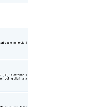
ratori e alle immersioni
(FR) Quest'anno il
i dei giullari alla
ta della Birra. Torna