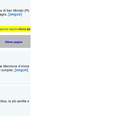
ne di San Miniato (PI)
[segue]
agra...
n questo spazio
clicca qui
Ultima pagina
ow, Menzione d’onore
[segue]
 complet...
tica, la più sentita e