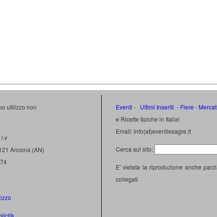
uo utilizzo non
Eventi
-
Ultimi Inseriti
- Fiere
-
Mercat
e Ricette tipiche in Italia!
Email: info(at)eventiesagre.it
i.v
Cerca sul sito:
0121 Ancona (AN)
474
E' vietata la riproduzione anche parzi
collegati
lizzo
licità