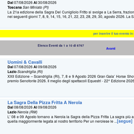
Dal
07/08/2026
Al
30/08/2026
Toscana
San Miniato (PI)
La 21a edizione della Sagra Del Cunigliolo Fritto si svolge a La Serra, frazio
nei seguenti giorni 7, 8, 9, 14, 15, 16, 21, 22, 23, 28, 29, 30, agosto 2026. La S
per inserire il tuo evento i
Elenco Eventi da 1 a 10 di 6767
Avanti
Uomini & Cavalli
Dal
07/08/2026
Al
09/08/2026
Lazio
Scandriglia (RI)
XXII Edizione – Scandriglia (RI), 7, 8 e 9 Agosto 2026 Gran Gala’ Horse Sh
premio Senofonte 2026. Il meglio degli spettacoli Equestri - 22^ Edizione 2026
La Sagra Della Pizza Fritta A Nerola
Dal
08/08/2026
Al
09/08/2026
Lazio
Nerola (RM)
L' 08 e 09 Agosto tornano a Nerola la Sagra della Pizza Fritta La sagra più an
[segue]
quella maggiormente legata al nostro territorio Per un nerolese le ...