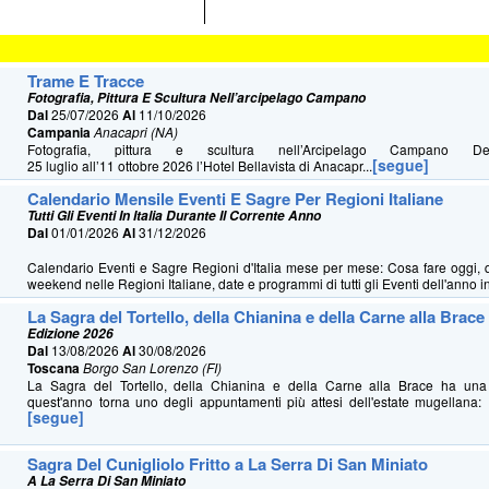
Trame E Tracce
Fotografia, Pittura E Scultura Nell’arcipelago Campano
Dal
25/07/2026
Al
11/10/2026
Campania
Anacapri (NA)
Fotografia, pittura e scultura nell’Arcipelago Campano 
[segue]
25 luglio all’11 ottobre 2026 l’Hotel Bellavista di Anacapr...
Calendario Mensile Eventi E Sagre Per Regioni Italiane
Tutti Gli Eventi In Italia Durante Il Corrente Anno
Dal
01/01/2026
Al
31/12/2026
Calendario Eventi e Sagre Regioni d'Italia mese per mese: Cosa fare oggi, 
weekend nelle Regioni Italiane, date e programmi di tutti gli Eventi dell'anno in 
La Sagra del Tortello, della Chianina e della Carne alla Brace
Edizione 2026
Dal
13/08/2026
Al
30/08/2026
Toscana
Borgo San Lorenzo (FI)
La Sagra del Tortello, della Chianina e della Carne alla Brace ha u
quest'anno torna uno degli appuntamenti più attesi dell'estate mugellana: 
[segue]
Sagra Del Cunigliolo Fritto a La Serra Di San Miniato
A La Serra Di San Miniato