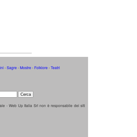
ini
-
Sagre
-
Mostre
-
Folklore
-
Teatri
ale - Web Up Italia Srl non è responsabile dei siti