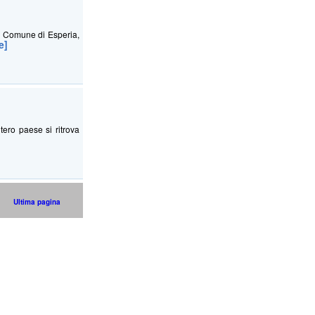
el Comune di Esperia,
e]
tero paese si ritrova
Ultima pagina