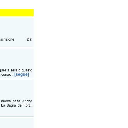
Descrizione Dal
questa sera o questo
[segue]
corso. ...
na nuova casa Anche
La Sagra del Tort...