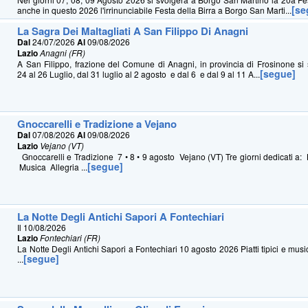
[se
anche in questo 2026 l'irrinunciabile Festa della Birra a Borgo San Marti...
La Sagra Dei Maltagliati A San Filippo Di Anagni
Dal
24/07/2026
Al
09/08/2026
Lazio
Anagni (FR)
A San Filippo, frazione del Comune di Anagni, in provincia di Frosinone si 
[segue]
24 al 26 Luglio, dal 31 luglio al 2 agosto e dal 6 e dal 9 al 11 A...
Gnoccarelli e Tradizione a Vejano
Dal
07/08/2026
Al
09/08/2026
Lazio
Vejano (VT)
Gnoccarelli e Tradizione 7 • 8 • 9 agosto Vejano (VT) Tre giorni dedicati a:
[segue]
Musica Allegria ...
La Notte Degli Antichi Sapori A Fontechiari
Il 10/08/2026
Lazio
Fontechiari (FR)
La Notte Degli Antichi Sapori a Fontechiari 10 agosto 2026 Piatti tipici e mus
[segue]
...