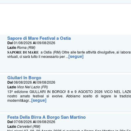
Sapore di Mare Festival a Ostia
Dal
01/08/2026
Al
09/08/2026
Lazio
Roma (RM)
𝐒𝐀𝐏𝐎𝐑𝐄 𝐃𝐈 𝐌𝐀𝐑𝐄 a Ostia (RM) Oltre alle tante attività divulgative, ai labo
[segue]
virtuali, ci sarà tutto il necessario per ...
Giullari In Borgo
Dal
08/08/2026
Al
09/08/2026
Lazio
Vico Nel Lazio (FR)
13ª edizione GIULLARI IN BORGO! 8 e 9 AGOSTO 2026 VICO NEL LAZIO 
nostro amato festival si evolve. Abbiamo scelto di legare le tradizion
[segue]
modernit&agr...
Festa Della Birra A Borgo San Martino
Dal
07/08/2026
Al
09/08/2026
Lazio
Cerveteri (RM)
Nei giorni 07, 08, 09 Agosto 2026 si svolgerà a Borgo San Martino la 20a Fes