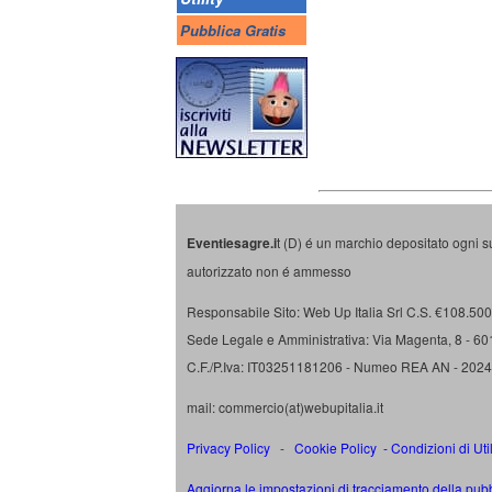
Pubblica Gratis
Eventiesagre.i
t (D) é un marchio depositato ogni s
autorizzato non é ammesso
Responsabile Sito: Web Up Italia Srl C.S. €108.500 
Sede Legale e Amministrativa: Via Magenta, 8 - 6
C.F./P.Iva: IT03251181206 - Numeo REA AN - 202
mail: commercio(at)webupitalia.it
Privacy Policy
-
Cookie Policy
-
Condizioni di Uti
Aggiorna le impostazioni di tracciamento della pubb