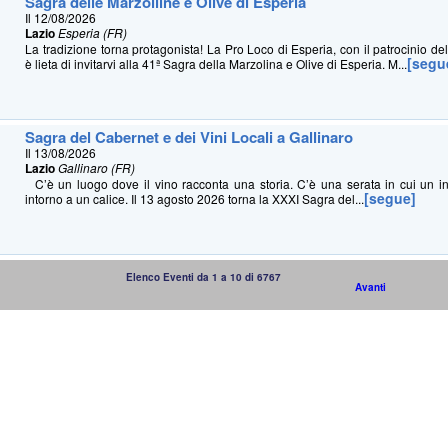
Sagra delle Marzolline e Olive di Esperia
Il 12/08/2026
Lazio
Esperia (FR)
La tradizione torna protagonista! La Pro Loco di Esperia, con il patrocinio d
[segu
è lieta di invitarvi alla 41ª Sagra della Marzolina e Olive di Esperia. M...
Sagra del Cabernet e dei Vini Locali a Gallinaro
Il 13/08/2026
Lazio
Gallinaro (FR)
C’è un luogo dove il vino racconta una storia. C’è una serata in cui un in
[segue]
intorno a un calice. Il 13 agosto 2026 torna la XXXI Sagra del...
Elenco Eventi da 1 a 10 di 6767
Avanti