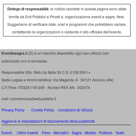
Diniego di responsabilià
: le notizie riportate in questa pagina sono state
fornite da Enti Pubblici e Privati e, organizzazione eventi e sagre, fiere.
Suggeriamo di verificare date, orari e programmi che potrebbero variare,
contattando le organizzazioni o visitando il sito ufficiale dell'evento.
Eventiesagre.i
t (D) é un marchio depositato ogni suo utilizzo non
autorizzato non é ammesso
Responsabile Sito: Web Up Italia Srl C.S. €108.500 i.v
Sede Legale e Amministrativa: Via Magenta, 8 - 60121 Ancona (AN)
C.F./P.Iva: IT03251181206 - Numeo REA AN - 202474
mail: commercio(at)webupitalia.it
Privacy Policy
-
Cookie Policy
-
Condizioni di Utilizzo
Aggiorna le impostazioni di tracciamento della pubblicità
Eventi
-
Ultimi Inseriti
- Fiere
-
Mercatini
-
Sagre
-
Mostre
-
Folklore
-
Teatri