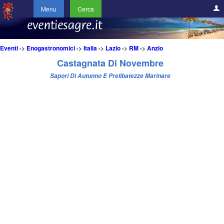
Menu
Cerca
Eventi
->
Enogastronomici
->
Italia
->
Lazio
->
RM
->
Anzio
Castagnata Di Novembre
Sapori Di Autunno E Prelibatezze Marinare