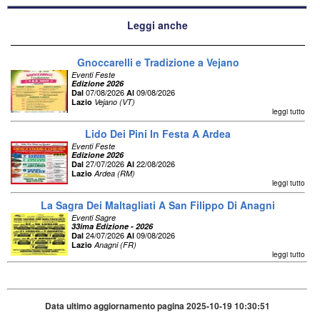
Leggi anche
Gnoccarelli e Tradizione a Vejano
Eventi Feste
Edizione 2026
07/08/2026
09/08/2026
Dal
Al
Lazio
Vejano (VT)
leggi tutto
Lido Dei Pini In Festa A Ardea
Eventi Feste
Edizione 2026
27/07/2026
22/08/2026
Dal
Al
Lazio
Ardea (RM)
leggi tutto
La Sagra Dei Maltagliati A San Filippo Di Anagni
Eventi Sagre
33ima Edizione - 2026
24/07/2026
09/08/2026
Dal
Al
Lazio
Anagni (FR)
leggi tutto
Data ultimo aggiornamento pagina 2025-10-19 10:30:51