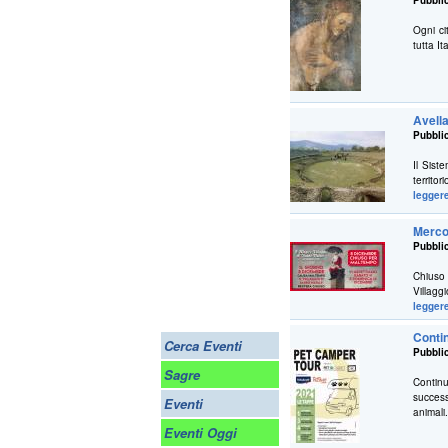
Pubblic
Ogni ci
tutta It
Avella
Pubblic
Il Sist
territor
legger
Merco
Pubblic
Chiuso
Villagg
legger
Conti
Cerca Eventi
Pubblic
Sagre
Contin
success
Eventi
animali
Eventi Oggi