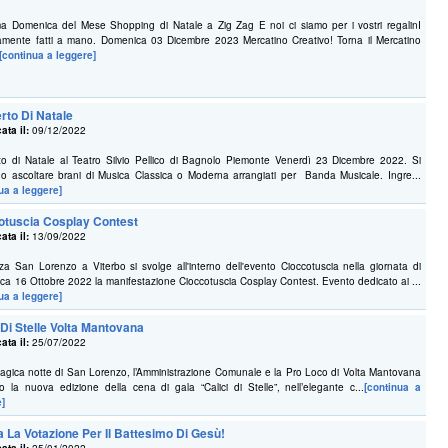
ma Domenica del Mese Shopping di Natale a Zig Zag E noi ci siamo per i vostri regalinI
samente fatti a mano. Domenica 03 Dicembre 2023 Mercatino Creativo! Torna il Mercatino
[continua a leggere]
rto Di Natale
ata il:
09/12/2022
to di Natale al Teatro Silvio Pellico di Bagnolo Piemonte Venerdì 23 Dicembre 2022. Si
o ascoltare brani di Musica Classica o Moderna arrangiati per Banda Musicale. Ingre...
ua a leggere]
otuscia Cosplay Contest
ata il:
13/09/2022
za San Lorenzo a Viterbo si svolge all'interno dell'evento Cioccotuscia nella giornata di
a 16 Ottobre 2022 la manifestazione Cioccotuscia Cosplay Contest. Evento dedicato ai ...
ua a leggere]
 Di Stelle Volta Mantovana
ata il:
25/07/2022
agica notte di San Lorenzo, l’Amministrazione Comunale e la Pro Loco di Volta Mantovana
o la nuova edizione della cena di gala “Calici di Stelle”, nell’elegante c...
[continua a
e]
a La Votazione Per Il Battesimo Di Gesù!