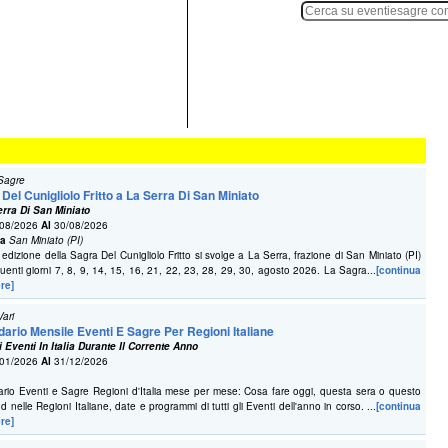
 Sagre
Del Cunigliolo Fritto a La Serra Di San Miniato
erra Di San Miniato
08/2026
Al
30/08/2026
na
San Miniato (PI)
edizione della Sagra Del Cunigliolo Fritto si svolge a La Serra, frazione di San Miniato (PI)
uenti giorni 7, 8, 9, 14, 15, 16, 21, 22, 23, 28, 29, 30, agosto 2026. La Sagra...
[continua
re]
Vari
ario Mensile Eventi E Sagre Per Regioni Italiane
li Eventi In Italia Durante Il Corrente Anno
01/2026
Al
31/12/2026
rio Eventi e Sagre Regioni d'Italia mese per mese: Cosa fare oggi, questa sera o questo
 nelle Regioni Italiane, date e programmi di tutti gli Eventi dell'anno in corso. ...
[continua
re]