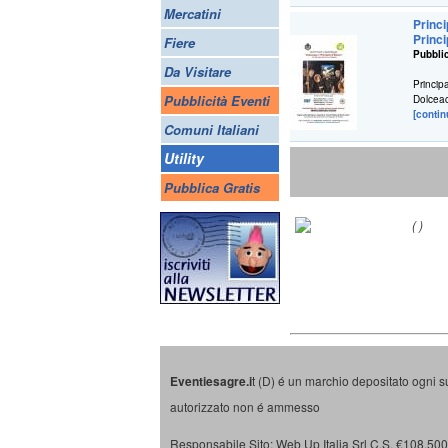
Mercatini
Princ
Princ
Fiere
Pubblic
Da Visitare
Princi
Pubblicità Eventi
Dolcea
[contin
Comuni Italiani
Utility
Pubblica Gratis
(
)
Eventiesagre.i
t (D) é un marchio depositato ogni s
autorizzato non é ammesso
Responsabile Sito: Web Up Italia Srl C.S. €108.500 