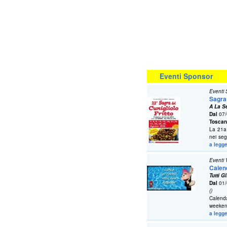
Eventi Sponsor
Eventi
Sagra 
A La S
Dal
07/
Tosca
La 21a 
nei seg
a legge
Eventi 
Calend
Tutti G
Dal
01/
()
Calenda
weekend
a legge