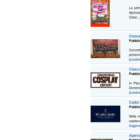
La pri
rigoro
Creat...
Conce
Pubblic
Concer
potrann
[contin
Ciocc
Pubblic
In Piaz
Domenic
[contin
Calici
Pubblic
Nella m
ospitan
legger
Apert