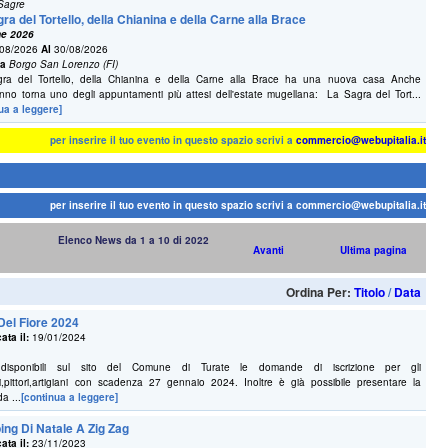
 Sagre
ra del Tortello, della Chianina e della Carne alla Brace
ne 2026
08/2026
Al
30/08/2026
na
Borgo San Lorenzo (FI)
ra del Tortello, della Chianina e della Carne alla Brace ha una nuova casa Anche
nno torna uno degli appuntamenti più attesi dell'estate mugellana: La Sagra del Tort...
ua a leggere]
per inserire il tuo evento in questo spazio scrivi a
commercio@webupitalia.it
per inserire il tuo evento in questo spazio scrivi a
commercio@webupitalia.it
Elenco News da 1 a 10 di 2022
Avanti
Ultima pagina
Ordina Per:
Titolo
/
Data
Del Fiore 2024
ata il:
19/01/2024
disponibili sul sito del Comune di Turate le domande di iscrizione per gli
i,pittori,artigiani con scadenza 27 gennaio 2024. Inoltre è già possibile presentare la
a ...
[continua a leggere]
ing Di Natale A Zig Zag
ata il:
23/11/2023