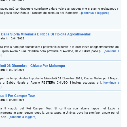
ata il:
25/01/2022
ttadino può condividere e contribuire a dare valore ai progetti che si stanno realizzando in
alia grazie all’Art Bonus Il cantiere del restauro del Battesimo...
[continua a leggere]
 Dalla Storia Millenaria E Ricca Di Tipicità Agroalimentari
ata il:
10/01/2022
ema Irpinia nato per promuovere il patrimonio culturale e le eccellenze enogastronomiche del
io irpino Avella è una cittadina della provincia di Avellino, da cui dista poco pi...
[continua a
e]
ledì 08 Dicembre - Chiuso Per Maltempo
ata il:
08/12/2021
 per maltempo Avviso Importante Mercoledì 08 Dicembre 2021, Causa Maltempo Il Magico
io di Babbo Natale di Aquino RESTERÀ CHIUSO. I biglietti acquistati onl...
[continua a
e]
nua Il Pet Camper Tour
ata il:
05/09/2021
ua il viaggio del Pet Camper Tour. Si continua con alcune tappe nel Lazio e
ivamente in altre regioni, dopo la prima tappa in Umbria, dove ha trionfato l'amore per gli
. &nb...
[continua a leggere]