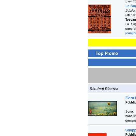
Eventi
La Sag
Edizio
Dal
13/
Tosca
La Sag
quest'a
[contin
Top Promo
Risultati Ricerca
Fiera 
Pubblic
Sono 
hobbist
domand
Shopp
Pubblic