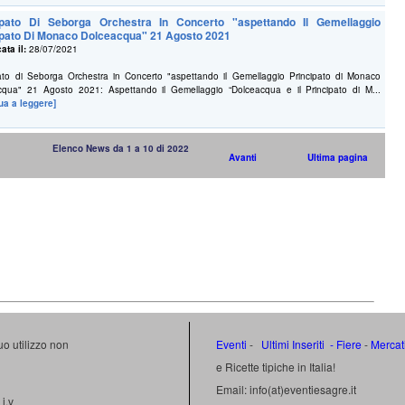
ipato Di Seborga Orchestra In Concerto "aspettando Il Gemellaggio
ipato Di Monaco Dolceacqua" 21 Agosto 2021
ata il:
28/07/2021
pato di Seborga Orchestra in Concerto "aspettando il Gemellaggio Principato di Monaco
cqua" 21 Agosto 2021: Aspettando il Gemellaggio “Dolceacqua e il Principato di M...
ua a leggere]
Elenco News da 1 a 10 di 2022
Avanti
Ultima pagina
uo utilizzo non
Eventi
-
Ultimi Inseriti
- Fiere
-
Mercat
e Ricette tipiche in Italia!
Email: info(at)eventiesagre.it
i.v