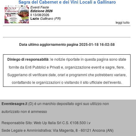
Sagra del Cabernet e dei Vini Locali a Gallinaro
Eventi Feste
Edizione 2026
Il 13/08/2026
Lazio
Gallinaro (FR)
leggi tutto
Data ultimo aggiornamento pagina 2025-01-18 16:02:58
Diniego di responsabilià
: le notizie riportate in questa pagina sono state
fornite da Enti Pubblici e Privati e, organizzazione eventi e sagre, fiere.
Suggeriamo di verificare date, orari e programmi che potrebbero variare,
contattando le organizzazioni o visitando il sito ufficiale dell'evento.
Eventiesagre.i
t (D) é un marchio depositato ogni suo utilizzo non
autorizzato non é ammesso
Responsabile Sito: Web Up Italia Srl C.S. €108.500 i.v
Sede Legale e Amministrativa: Via Magenta, 8 - 60121 Ancona (AN)