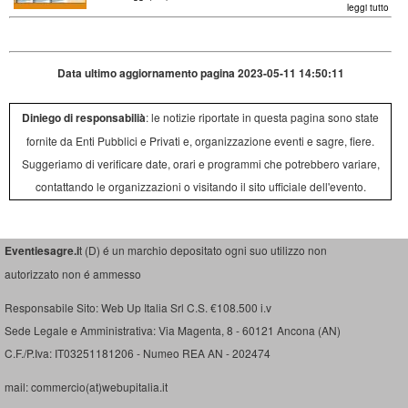
leggi tutto
Data ultimo aggiornamento pagina 2023-05-11 14:50:11
Diniego di responsabilià
: le notizie riportate in questa pagina sono state
fornite da Enti Pubblici e Privati e, organizzazione eventi e sagre, fiere.
Suggeriamo di verificare date, orari e programmi che potrebbero variare,
contattando le organizzazioni o visitando il sito ufficiale dell'evento.
Eventiesagre.i
t (D) é un marchio depositato ogni suo utilizzo non
autorizzato non é ammesso
Responsabile Sito: Web Up Italia Srl C.S. €108.500 i.v
Sede Legale e Amministrativa: Via Magenta, 8 - 60121 Ancona (AN)
C.F./P.Iva: IT03251181206 - Numeo REA AN - 202474
mail: commercio(at)webupitalia.it