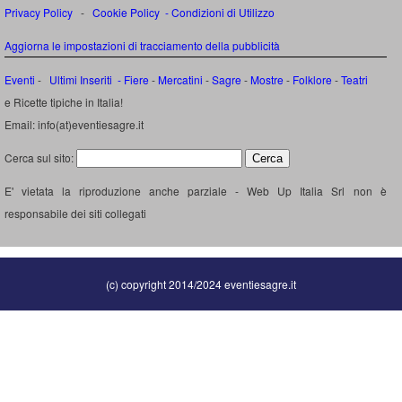
Privacy Policy
-
Cookie Policy
-
Condizioni di Utilizzo
Aggiorna le impostazioni di tracciamento della pubblicità
Eventi
-
Ultimi Inseriti
- Fiere
-
Mercatini
-
Sagre
-
Mostre
-
Folklore
-
Teatri
e Ricette tipiche in Italia!
Email: info(at)eventiesagre.it
Cerca sul sito:
E' vietata la riproduzione anche parziale - Web Up Italia Srl non è
responsabile dei siti collegati
(c) copyright 2014/2024 eventiesagre.it