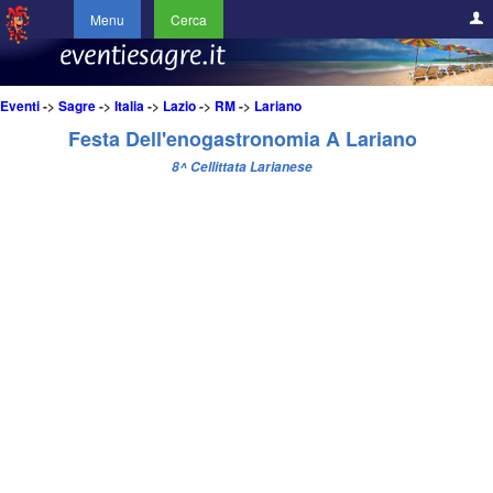
Menu
Cerca
Eventi
->
Sagre
->
Italia
->
Lazio
->
RM
->
Lariano
Festa Dell'enogastronomia A Lariano
8^ Cellittata Larianese