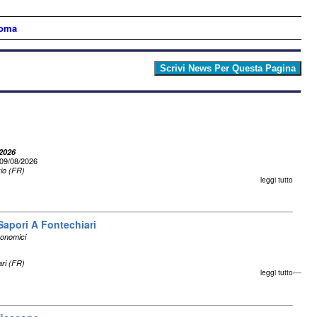
Roma
 2026
09/08/2026
io (FR)
leggi tutto
Sapori A Fontechiari
ronomici
ri (FR)
leggi tutto