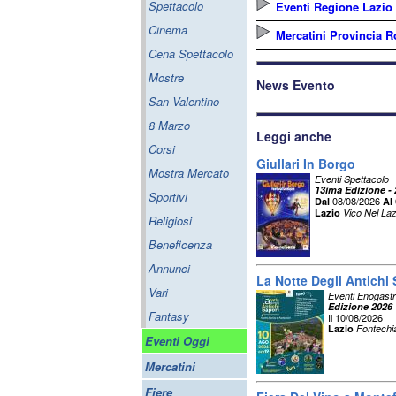
Spettacolo
Eventi Regione Lazio
Cinema
Mercatini Provincia 
Cena Spettacolo
Mostre
News Evento
San Valentino
8 Marzo
Leggi anche
Corsi
Giullari In Borgo
Mostra Mercato
Eventi Spettacolo
13ima Edizione -
Sportivi
08/08/2026
Dal
Al
Lazio
Vico Nel Laz
Religiosi
Beneficenza
Annunci
La Notte Degli Antichi 
Vari
Eventi Enogast
Edizione 2026
Fantasy
Il 10/08/2026
Lazio
Fontechia
Eventi Oggi
Mercatini
Fiere