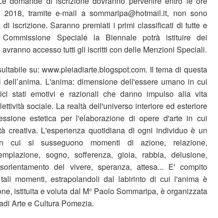
a. Le domande di iscrizione dovranno pervenire entro le ore
 2018, tramite e-mail a sommaripa@hotmail.it, non sono
 di iscrizione. Saranno premiati i primi classificati di tutte e
 Commissione Speciale la Biennale potrà istituire dei
 avranno accesso tutti gli iscritti con delle Menzioni Speciali.
ultabile su: www.pleiadiarte.blogspot.com. Il tema di questa
ti dell’anima. L'anima: dimensione dell'essere umano in cui
ici stati emotivi e razionali che danno impulso alla vita
lettività sociale. La realtà dell'universo interiore ed esteriore
flessione estetica per l'elaborazione di opere d'arte in cui
ità creativa. L'esperienza quotidiana di ogni individuo è un
in cui si susseguono momenti di azione, relazione,
mplazione, sogno, sofferenza, gioia, rabbia, delusione,
isorientamento del vivere, speranza, attesa... E' compito
 tali momenti, estrapolandoli dal labirinto di cui l'anima è
ne, istituita e voluta dal M° Paolo Sommaripa, è organizzata
iadi Arte e Cultura Pomezia.