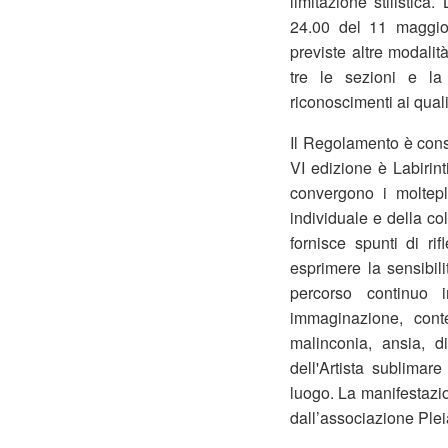
limitazione stilistic
24.00 del 11 maggio
previste altre modalità
tre le sezioni e la
riconoscimenti ai quali
Il Regolamento è cons
VI edizione è Labirin
convergono i moltepl
individuale e della col
fornisce spunti di ri
esprimere la sensibil
percorso continuo 
immaginazione, conte
malinconia, ansia, d
dell'Artista sublimare
luogo. La manifestazio
dall’associazione Ple