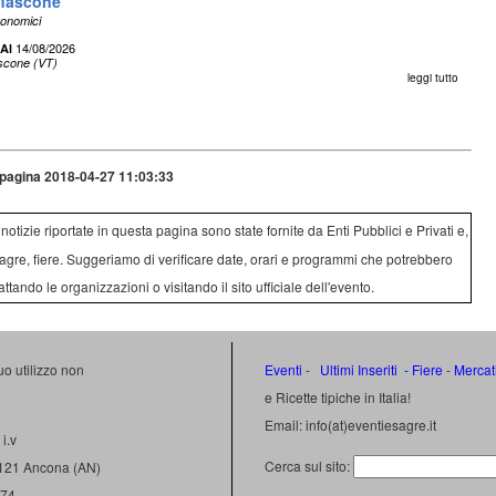
fiascone
ronomici
14/08/2026
Al
scone (VT)
leggi tutto
pagina 2018-04-27 11:03:33
e notizie riportate in questa pagina sono state fornite da Enti Pubblici e Privati e,
agre, fiere. Suggeriamo di verificare date, orari e programmi che potrebbero
attando le organizzazioni o visitando il sito ufficiale dell'evento.
uo utilizzo non
Eventi
-
Ultimi Inseriti
- Fiere
-
Mercat
e Ricette tipiche in Italia!
Email: info(at)eventiesagre.it
i.v
Cerca sul sito:
0121 Ancona (AN)
474