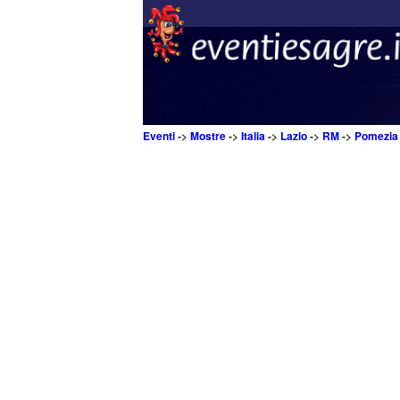
Eventi
->
Mostre
->
Italia
->
Lazio
->
RM
->
Pomezia