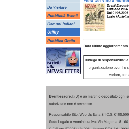
Fiera Del Vino a Monte
Eventi Enogast
Da Visitare
Edizione 2026
01/08/2026
Dal
Pubblicità Eventi
Lazio
Montefia
Comuni Italiani
Utility
Pubblica Gratis
Data ultimo aggiornamento 
Diniego di responsabilià
: l
organizzazione eventi e s
variare, cont
Eventiesagre.i
t (D) é un marchio depositato ogni s
autorizzato non é ammesso
Responsabile Sito: Web Up Italia Srl C.S. €108.500 
Sede Legale e Amministrativa: Via Magenta, 8 - 6
C.F./P.Iva: IT03251181206 - Numeo REA AN - 202