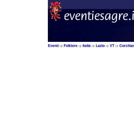
Eventi
->
Folklore
->
Italia
->
Lazio
->
VT
->
Corchia