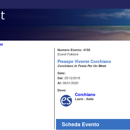
no
Numero Evento: 4155
Eventi Folklore
Presepe Vivente Corchiano
Corchiano In Festa Per Un Mese
Date:
25/12/2019
Dal:
06/01/2020
Al:
Dove:
Corchiano
Lazio - Italia
Scheda Evento