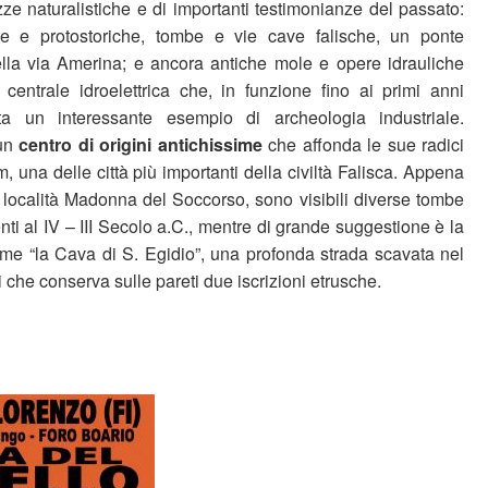
zze naturalistiche e di importanti testimonianze del passato:
che e protostoriche, tombe e vie cave falische, un ponte
lla via Amerina; e ancora antiche mole e opere idrauliche
centrale idroelettrica che, in funzione fino ai primi anni
ta un interessante esempio di archeologia industriale.
 un
centro di origini antichissime
che affonda le sue radici
, una delle città più importanti della civiltà Falisca. Appena
n località Madonna del Soccorso, sono visibili diverse tombe
enti al IV – III Secolo a.C., mentre di grande suggestione è la
ome “la Cava di S. Egidio”, una profonda strada scavata nel
ri che conserva sulle pareti due iscrizioni etrusche.