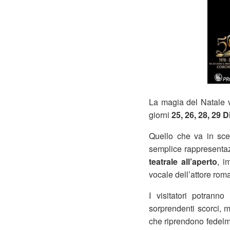
La magia del Natale v
giorni
25, 26, 28, 29 
Quello che va in sce
semplice rappresentaz
teatrale all’aperto
, i
vocale dell’attore rom
I visitatori potrann
sorprendenti scorci, me
che riprendono fedelmen