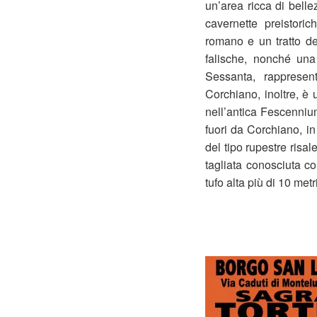
un’area ricca di belle
cavernette preistori
romano e un tratto de
falische, nonché una 
Sessanta, rappresen
Corchiano, inoltre, è
nell’antica Fescennium
fuori da Corchiano, i
del tipo rupestre risal
tagliata conosciuta c
tufo alta più di 10 met