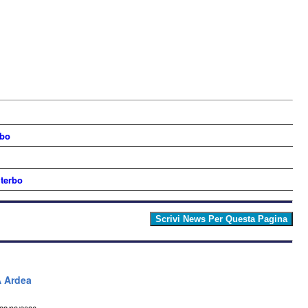
rbo
iterbo
A Ardea