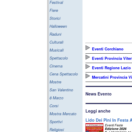
Festival
Fiere
Storici
Halloween
Raduni
Culturali
Eventi Corchiano
Musicali
Spettacolo
Eventi Provincia Vite
Cinema
Eventi Regione Lazio
Cena Spettacolo
Mercatini Provincia V
Mostre
San Valentino
News Evento
8 Marzo
Corsi
Leggi anche
Mostra Mercato
Lido Dei Pini In Festa 
Sportivi
Eventi Feste
Edizione 2026
Religiosi