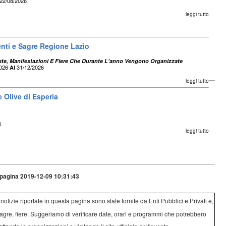
22/08/2026
leggi tutto
nti e Sagre Regione Lazio
este, Manifestazioni E Fiere Che Durante L'anno Vengono Organizzate
2026
31/12/2026
Al
leggi tutto
e Olive di Esperia
)
leggi tutto
pagina 2019-12-09 10:31:43
e notizie riportate in questa pagina sono state fornite da Enti Pubblici e Privati e,
agre, fiere. Suggeriamo di verificare date, orari e programmi che potrebbero