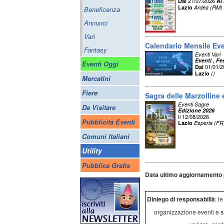
27/07/2026
Dal
Al
Lazio
Ardea (RM)
Beneficenza
Annunci
Vari
Calendario Mensile Eve
Fantasy
Eventi Vari
Eventi , F
Eventi Oggi
01/01/
Dal
Lazio
()
Mercatini
Fiere
Sagra delle Marzolline 
Eventi Sagre
Da Visitare
Edizione 2026
Il 12/08/2026
Pubblicità Eventi
Lazio
Esperia (FR
Comuni Italiani
Utility
Pubblica Gratis
Data ultimo aggiornamento 
Diniego di responsabilià
: l
organizzazione eventi e s