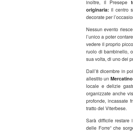
inoltre, il Presepe
originaria:
il centro s
decorate per l’occasio
Nessun evento riesce 
l’unico a poter contar
vedere il proprio picco
ruolo di bambinello, or
sua volta, di uno dei 
Dall’8 dicembre in poi
allestito un
Mercatino
locale e delizie gast
organizzate anche visi
profonde, incassate f
tratto del Viterbese.
Sarà difficile restare
delle Forre” che sorge