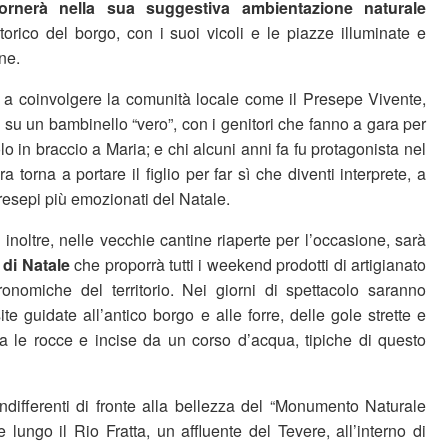
tornerà nella sua suggestiva ambientazione naturale
torico del borgo, con i suoi vicoli e le piazze illuminate e
ne.
a coinvolgere la comunità locale come il Presepe Vivente,
e su un bambinello “vero”, con i genitori che fanno a gara per
lo in braccio a Maria; e chi alcuni anni fa fu protagonista nel
a torna a portare il figlio per far sì che diventi interprete, a
presepi più emozionati del Natale.
 inoltre, nelle vecchie cantine riaperte per l’occasione, sarà
 di Natale
che proporrà tutti i weekend prodotti di artigianato
ronomiche del territorio. Nei giorni di spettacolo saranno
te guidate all’antico borgo e alle forre, delle gole strette e
ra le rocce e incise da un corso d’acqua, tipiche di questo
 indifferenti di fronte alla bellezza del “Monumento Naturale
 lungo il Rio Fratta, un affluente del Tevere, all’interno di