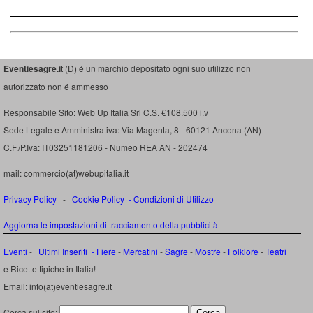
Eventiesagre.i
t (D) é un marchio depositato ogni suo utilizzo non
autorizzato non é ammesso
Responsabile Sito: Web Up Italia Srl C.S. €108.500 i.v
Sede Legale e Amministrativa: Via Magenta, 8 - 60121 Ancona (AN)
C.F./P.Iva: IT03251181206 - Numeo REA AN - 202474
mail: commercio(at)webupitalia.it
Privacy Policy
-
Cookie Policy
-
Condizioni di Utilizzo
Aggiorna le impostazioni di tracciamento della pubblicità
Eventi
-
Ultimi Inseriti
- Fiere
-
Mercatini
-
Sagre
-
Mostre
-
Folklore
-
Teatri
e Ricette tipiche in Italia!
Email: info(at)eventiesagre.it
Cerca sul sito: