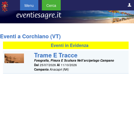
Menu
Cerca
Eventi a Corchiano (VT)
Eventi in Evidenza
Trame E Tracce
Fotografia, Pittura E Scultura Nell’arcipelago Campano
Dal
25/07/2026
Al
11/10/2026
Campania
Anacapri (NA)