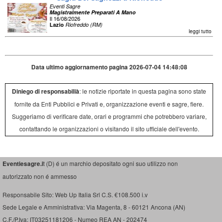
Eventi Sagre
Magistralmente Preparati A Mano
Il 16/08/2026
Lazio
Riofreddo (RM)
leggi tutto
Data ultimo aggiornamento pagina 2026-07-04 14:48:08
Diniego di responsabilià
: le notizie riportate in questa pagina sono state
fornite da Enti Pubblici e Privati e, organizzazione eventi e sagre, fiere.
Suggeriamo di verificare date, orari e programmi che potrebbero variare,
contattando le organizzazioni o visitando il sito ufficiale dell'evento.
Eventiesagre.i
t (D) é un marchio depositato ogni suo utilizzo non
autorizzato non é ammesso
Responsabile Sito: Web Up Italia Srl C.S. €108.500 i.v
Sede Legale e Amministrativa: Via Magenta, 8 - 60121 Ancona (AN)
C.F./P.Iva: IT03251181206 - Numeo REA AN - 202474