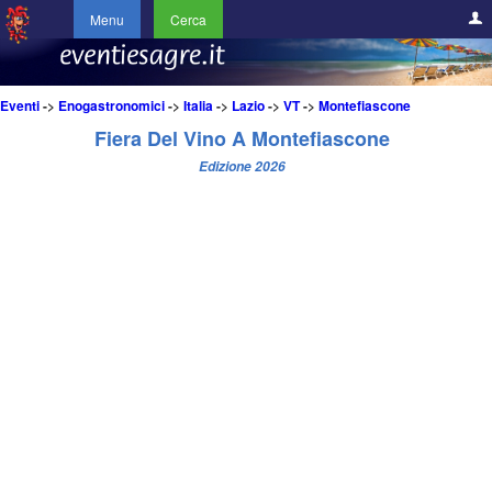
Menu
Cerca
Eventi
->
Enogastronomici
->
Italia
->
Lazio
->
VT
->
Montefiascone
Fiera Del Vino A Montefiascone
Edizione 2026