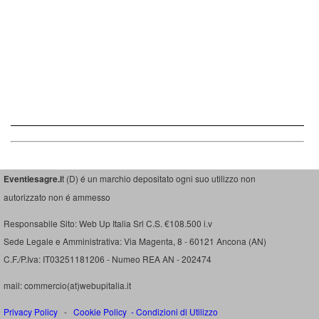
Eventiesagre.i
t (D) é un marchio depositato ogni suo utilizzo non
autorizzato non é ammesso
Responsabile Sito: Web Up Italia Srl C.S. €108.500 i.v
Sede Legale e Amministrativa: Via Magenta, 8 - 60121 Ancona (AN)
C.F./P.Iva: IT03251181206 - Numeo REA AN - 202474
mail: commercio(at)webupitalia.it
Privacy Policy
-
Cookie Policy
-
Condizioni di Utilizzo