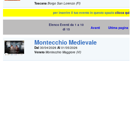
Toscana
Borgo San Lorenzo (FI)
per inserire il tuo evento in questo spazio
clicca qui
Elenco Eventi da 1 a 10
Avanti
Ultima pagina
di 15
Montecchio Medievale
Dal
30/04/2026
Al
01/05/2026
Veneto
Montecchio Maggiore (VI)