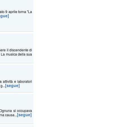
to 9 aprile torna "La
egue]
sere il discendente di
. La musica della sua
ttività e laboratori
[segue]
g...
. Ognuna si occupava
[segue]
ima causa...