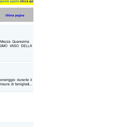
n questo spazio
clicca qui
Ultima pagina
Di Mezza Quaresima
SIMO VASO DELLA
omeriggio durante il
isura di famiglia&...