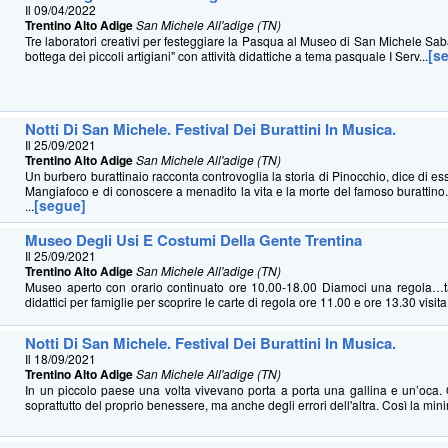
Il 09/04/2022
Trentino Alto Adige
San Michele All'adige (TN)
Tre laboratori creativi per festeggiare la Pasqua al Museo di San Michele Saba
[s
bottega dei piccoli artigiani" con attività didattiche a tema pasquale I Serv...
Notti Di San Michele. Festival Dei Burattini In Musica.
Il 25/09/2021
Trentino Alto Adige
San Michele All'adige (TN)
Un burbero burattinaio racconta controvoglia la storia di Pinocchio, dice di es
Mangiafoco e di conoscere a menadito la vita e la morte del famoso burattino
[segue]
...
Museo Degli Usi E Costumi Della Gente Trentina
Il 25/09/2021
Trentino Alto Adige
San Michele All'adige (TN)
Museo aperto con orario continuato ore 10.00-18.00 Diamoci una regola…ta a
didattici per famiglie per scoprire le carte di regola ore 11.00 e ore 13.30 visita 
Notti Di San Michele. Festival Dei Burattini In Musica.
Il 18/09/2021
Trentino Alto Adige
San Michele All'adige (TN)
In un piccolo paese una volta vivevano porta a porta una gallina e un’oca
soprattutto del proprio benessere, ma anche degli errori dell'altra. Così la min