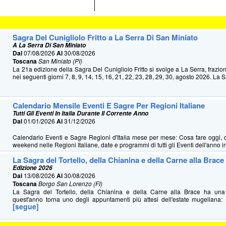
Sagra Del Cunigliolo Fritto a La Serra Di San Miniato
A La Serra Di San Miniato
Dal
07/08/2026
Al
30/08/2026
Toscana
San Miniato (PI)
La 21a edizione della Sagra Del Cunigliolo Fritto si svolge a La Serra, frazio
nei seguenti giorni 7, 8, 9, 14, 15, 16, 21, 22, 23, 28, 29, 30, agosto 2026. La S
Calendario Mensile Eventi E Sagre Per Regioni Italiane
Tutti Gli Eventi In Italia Durante Il Corrente Anno
Dal
01/01/2026
Al
31/12/2026
Calendario Eventi e Sagre Regioni d'Italia mese per mese: Cosa fare oggi, 
weekend nelle Regioni Italiane, date e programmi di tutti gli Eventi dell'anno in 
La Sagra del Tortello, della Chianina e della Carne alla Brace
Edizione 2026
Dal
13/08/2026
Al
30/08/2026
Toscana
Borgo San Lorenzo (FI)
La Sagra del Tortello, della Chianina e della Carne alla Brace ha u
quest'anno torna uno degli appuntamenti più attesi dell'estate mugellana: 
[segue]