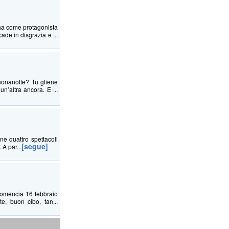
 ha come protagonista
de in disgrazia e ...
uonanotte? Tu gliene
n’altra ancora. E ...
e quattro spettacoli
[segue]
 A par...
domencia 16 febbraio
e, buon cibo, tan...