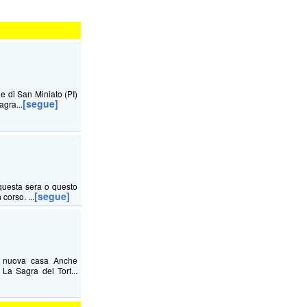
ne di San Miniato (PI)
[segue]
agra...
questa sera o questo
[segue]
corso. ...
na nuova casa Anche
La Sagra del Tort...