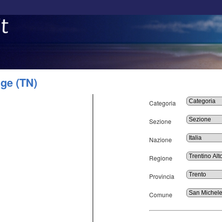
ige (TN)
Categoria
Sezione
Nazione
Regione
Provincia
Comune