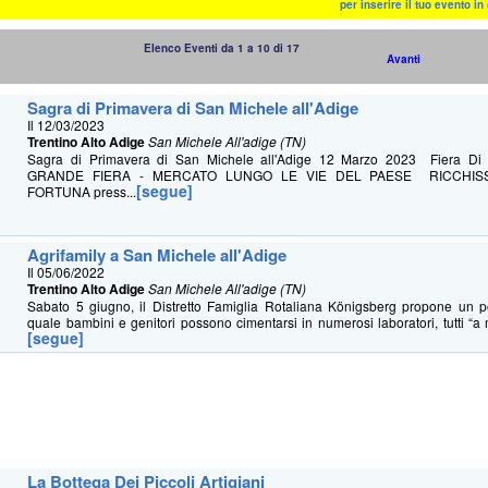
per inserire il tuo evento i
Elenco Eventi da 1 a 10 di 17
Avanti
Sagra di Primavera di San Michele all'Adige
Il 12/03/2023
Trentino Alto Adige
San Michele All'adige (TN)
Sagra di Primavera di San Michele all'Adige 12 Marzo 2023 Fiera 
GRANDE FIERA - MERCATO LUNGO LE VIE DEL PAESE RICCHIS
[segue]
FORTUNA press...
Agrifamily a San Michele all'Adige
Il 05/06/2022
Trentino Alto Adige
San Michele All'adige (TN)
Sabato 5 giugno, il Distretto Famiglia Rotaliana Königsberg propone un p
quale bambini e genitori possono cimentarsi in numerosi laboratori, tutti “a m
[segue]
La Bottega Dei Piccoli Artigiani