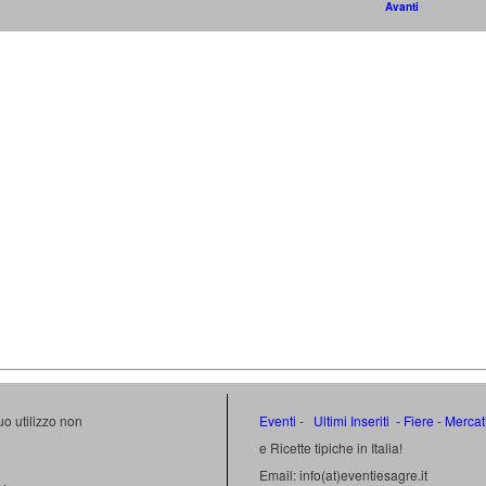
Avanti
uo utilizzo non
Eventi
-
Ultimi Inseriti
- Fiere
-
Mercat
e Ricette tipiche in Italia!
Email: info(at)eventiesagre.it