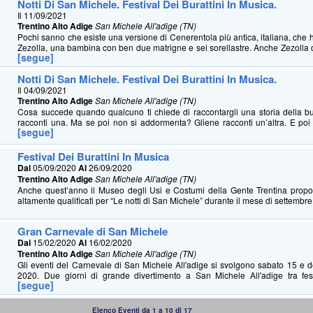
Notti Di San Michele. Festival Dei Burattini In Musica.
Il 11/09/2021
Trentino Alto Adige
San Michele All'adige (TN)
Pochi sanno che esiste una versione di Cenerentola più antica, italiana, che
Zezolla, una bambina con ben due matrigne e sei sorellastre. Anche Zezolla ca
[segue]
Notti Di San Michele. Festival Dei Burattini In Musica.
Il 04/09/2021
Trentino Alto Adige
San Michele All'adige (TN)
Cosa succede quando qualcuno ti chiede di raccontargli una storia della b
racconti una. Ma se poi non si addormenta? Gliene racconti un’altra. E poi u
[segue]
Festival Dei Burattini In Musica
Dal
05/09/2020
Al
26/09/2020
Trentino Alto Adige
San Michele All'adige (TN)
Anche quest’anno il Museo degli Usi e Costumi della Gente Trentina propon
altamente qualificati per “Le notti di San Michele” durante il mese di settembre.
Gran Carnevale di San Michele
Dal
15/02/2020
Al
16/02/2020
Trentino Alto Adige
San Michele All'adige (TN)
Gli eventi del Carnevale di San Michele All'adige si svolgono sabato 15 e 
2020. Due giorni di grande divertimento a San Michele All'adige tra fest
[segue]
Elenco Eventi da 1 a 10 di 17