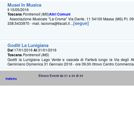
Musei In Musica
Il 15/05/2016
Toscana
Pontremoli (MS)
Altri Comuni
Associazione Musicale "La Croma" Via Dante, 11 54100 Massa (MS) P.I. 09
[segue]
338.5433970 - mail. lacroma@tiscali.it ...
Goditi La Lunigiana
Dal
17/01/2016
Al
31/01/2016
Toscana
Pontremoli (MS)
Goditi la Lunigiana Lago Verde e cascata di Farfarà lungo la Via degli Ab
Geminiano Domenica 31 Gennaio 2016 - ore 09.00 ritrovo Centro Commercial
Elenco Eventi da 21 a 24 di 24
Indietro