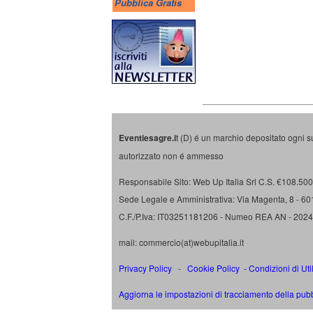
Pubblica Gratis
Eventiesagre.i
t (D) é un marchio depositato ogni s
autorizzato non é ammesso
Responsabile Sito: Web Up Italia Srl C.S. €108.500 
Sede Legale e Amministrativa: Via Magenta, 8 - 6
C.F./P.Iva: IT03251181206 - Numeo REA AN - 202
mail: commercio(at)webupitalia.it
Privacy Policy
-
Cookie Policy
-
Condizioni di Uti
Aggiorna le impostazioni di tracciamento della pubb