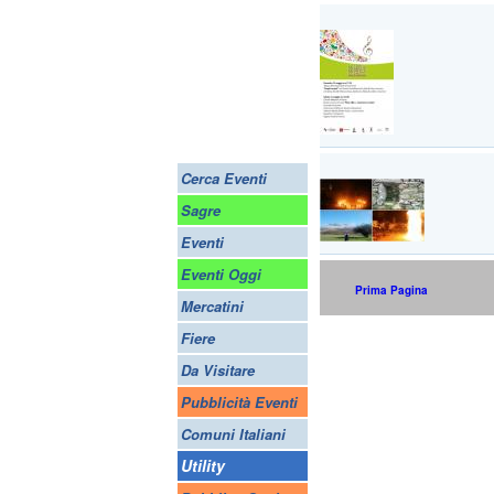
Cerca Eventi
Sagre
Eventi
Eventi Oggi
Prima Pagina
Mercatini
Fiere
Da Visitare
Pubblicità Eventi
Comuni Italiani
Utility