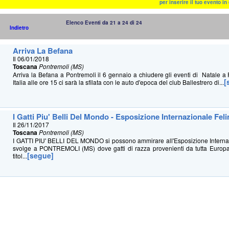
per inserire il tuo evento i
Elenco Eventi da 21 a 24 di 24
Indietro
Arriva La Befana
Il 06/01/2018
Toscana
Pontremoli (MS)
Arriva la Befana a Pontremoli il 6 gennaio a chiudere gli eventi di Natale a 
[
Italia alle ore 15 ci sarà la sfilata con le auto d'epoca del club Ballestrero di...
I Gatti Piu' Belli Del Mondo - Esposizione Internazionale Feli
Il 26/11/2017
Toscana
Pontremoli (MS)
I GATTI PIU' BELLI DEL MONDO si possono ammirare all'Esposizione Internaz
svolge a PONTREMOLI (MS) dove gatti di razza provenienti da tutta Europa
[segue]
titol...