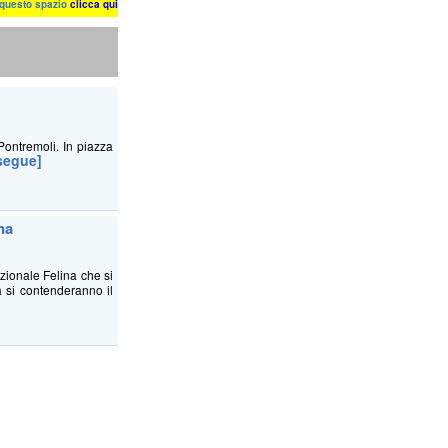
n questo spazio
clicca qui
Pontremoli. In piazza
segue]
na
ionale Felina che si
 si contenderanno il