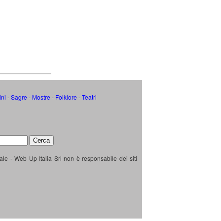
ini
-
Sagre
-
Mostre
-
Folklore
-
Teatri
ale - Web Up Italia Srl non è responsabile dei siti