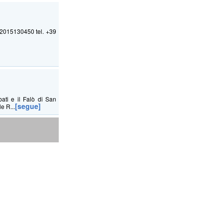
2015130450 tel. +39
ati e il Falò di San
[segue]
e R...