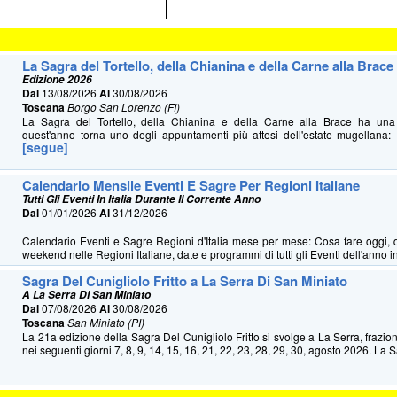
La Sagra del Tortello, della Chianina e della Carne alla Brace
Edizione 2026
Dal
13/08/2026
Al
30/08/2026
Toscana
Borgo San Lorenzo (FI)
La Sagra del Tortello, della Chianina e della Carne alla Brace ha u
quest'anno torna uno degli appuntamenti più attesi dell'estate mugellana: 
[segue]
Calendario Mensile Eventi E Sagre Per Regioni Italiane
Tutti Gli Eventi In Italia Durante Il Corrente Anno
Dal
01/01/2026
Al
31/12/2026
Calendario Eventi e Sagre Regioni d'Italia mese per mese: Cosa fare oggi, 
weekend nelle Regioni Italiane, date e programmi di tutti gli Eventi dell'anno in 
Sagra Del Cunigliolo Fritto a La Serra Di San Miniato
A La Serra Di San Miniato
Dal
07/08/2026
Al
30/08/2026
Toscana
San Miniato (PI)
La 21a edizione della Sagra Del Cunigliolo Fritto si svolge a La Serra, frazio
nei seguenti giorni 7, 8, 9, 14, 15, 16, 21, 22, 23, 28, 29, 30, agosto 2026. La S