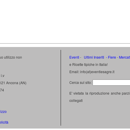
uo utilizzo non
Eventi
-
Ultimi Inseriti
- Fiere
-
Mercat
e Ricette tipiche in Italia!
Email: info(at)eventiesagre.it
i.v
Cerca sul sito:
0121 Ancona (AN)
474
E' vietata la riproduzione anche parzi
collegati
lizzo
licità