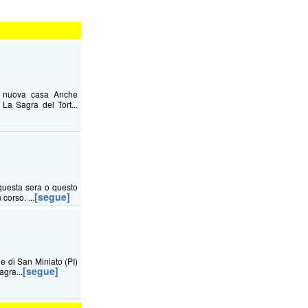
na nuova casa Anche
La Sagra del Tort...
questa sera o questo
[segue]
corso. ...
ne di San Miniato (PI)
[segue]
agra...