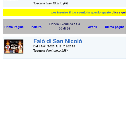
Toscana
San Miniato (PI)
per inserire il tuo evento in questo spazio
clicca qui
Elenco Eventi da 11 a
Prima Pagina
Indietro
Avanti
Ultima pagina
20 di 24
Falò di San Nicolò
Dal
17/01/2023
Al
31/01/2023
Toscana
Pontremoli (MS)