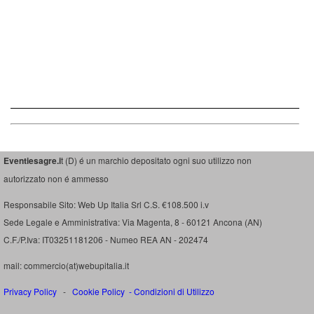
Eventiesagre.i
t (D) é un marchio depositato ogni suo utilizzo non
autorizzato non é ammesso
Responsabile Sito: Web Up Italia Srl C.S. €108.500 i.v
Sede Legale e Amministrativa: Via Magenta, 8 - 60121 Ancona (AN)
C.F./P.Iva: IT03251181206 - Numeo REA AN - 202474
mail: commercio(at)webupitalia.it
Privacy Policy
-
Cookie Policy
-
Condizioni di Utilizzo