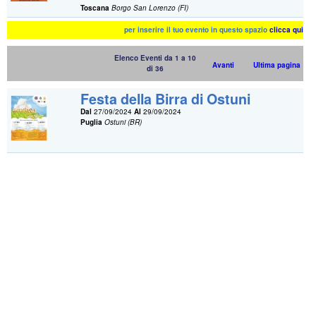
Toscana
Borgo San Lorenzo (FI)
per inserire il tuo evento in questo spazio
clicca qui
Elenco Eventi da 1 a 10
Avanti
Ultima pagina
di 36
Festa della Birra di Ostuni
Dal
27/09/2024
Al
29/09/2024
Puglia
Ostuni (BR)