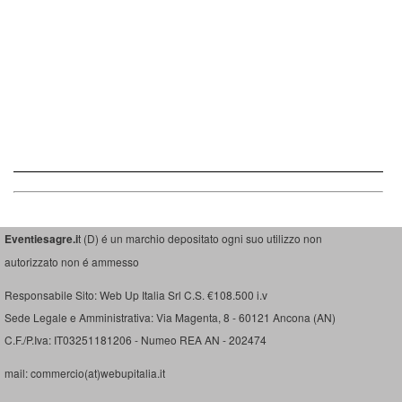
Eventiesagre.i
t (D) é un marchio depositato ogni suo utilizzo non
autorizzato non é ammesso
Responsabile Sito: Web Up Italia Srl C.S. €108.500 i.v
Sede Legale e Amministrativa: Via Magenta, 8 - 60121 Ancona (AN)
C.F./P.Iva: IT03251181206 - Numeo REA AN - 202474
mail: commercio(at)webupitalia.it