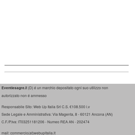
Eventiesagre.i
t (D) é un marchio depositato ogni suo utilizzo non
autorizzato non é ammesso
Responsabile Sito: Web Up Italia Srl C.S. €108.500 i.v
Sede Legale e Amministrativa: Via Magenta, 8 - 60121 Ancona (AN)
C.F./P.Iva: IT03251181206 - Numeo REA AN - 202474
mail: commercio(at)webupitalia.it