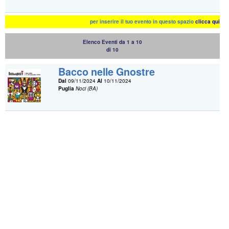
per inserire il tuo evento in questo spazio
clicca qui
Elenco Eventi da 1 a 10
di 10
Bacco nelle Gnostre
Dal
09/11/2024
Al
10/11/2024
Puglia
Noci (BA)