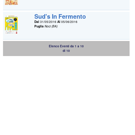
Sud's In Fermento
Dal
31/05/2016
Al
05/06/2016
Puglia
Noci (BA)
Elenco Eventi da 1 a 10
di 10