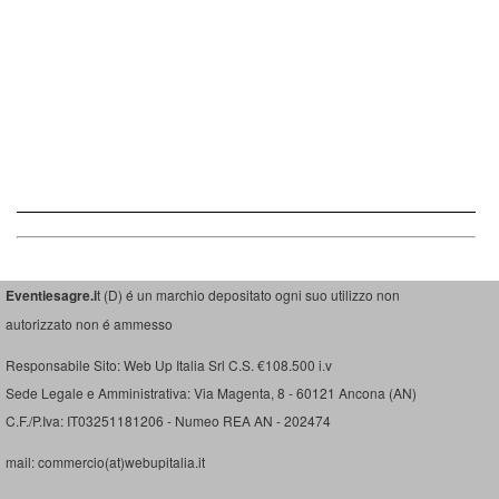
Eventiesagre.i
t (D) é un marchio depositato ogni suo utilizzo non
autorizzato non é ammesso
Responsabile Sito: Web Up Italia Srl C.S. €108.500 i.v
Sede Legale e Amministrativa: Via Magenta, 8 - 60121 Ancona (AN)
C.F./P.Iva: IT03251181206 - Numeo REA AN - 202474
mail: commercio(at)webupitalia.it