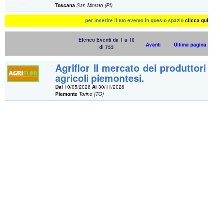
Toscana
San Miniato (PI)
per inserire il tuo evento in questo spazio
clicca qui
Elenco Eventi da 1 a 10
Avanti
Ultima pagina
di 753
Agriflor Il mercato dei produttori
agricoli piemontesi.
Dal
10/05/2026
Al
30/11/2026
Piemonte
Torino (TO)