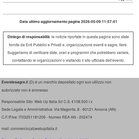
Data ultimo aggiornamento pagina 2026-05-09 11:57:41
Diniego di responsabilià
: le notizie riportate in questa pagina sono state
fornite da Enti Pubblici e Privati e, organizzazione eventi e sagre, fiere.
Suggeriamo di verificare date, orari e programmi che potrebbero variare,
contattando le organizzazioni o visitando il sito ufficiale dell'evento.
Eventiesagre.i
t (D) é un marchio depositato ogni suo utilizzo non
autorizzato non é ammesso
Responsabile Sito: Web Up Italia Srl C.S. €108.500 i.v
Sede Legale e Amministrativa: Via Magenta, 8 - 60121 Ancona (AN)
C.F./P.Iva: IT03251181206 - Numeo REA AN - 202474
mail: commercio(at)webupitalia.it