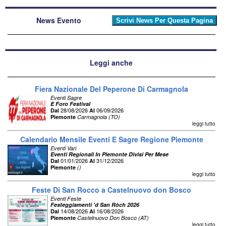
News Evento
Leggi anche
Fiera Nazionale Del Peperone Di Carmagnola
Eventi Sagre
E Foro Festival
28/08/2026
06/09/2026
Dal
Al
Piemonte
Carmagnola (TO)
leggi tutto
Calendario Mensile Eventi E Sagre Regione Piemonte
Eventi Vari
Eventi Regionali In Piemonte Divisi Per Mese
01/01/2026
31/12/2026
Dal
Al
Piemonte
()
leggi tutto
Feste Di San Rocco a Castelnuovo don Bosco
Eventi Feste
Festeggiamenti 'd San Ròch 2026
14/08/2026
16/08/2026
Dal
Al
Piemonte
Castelnuovo Don Bosco (AT)
leggi tutto