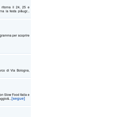
 ritorna il 24, 25 e
a la festa pi&ugr...
programma per scoprire
rco di Via Bologna,
con Slow Food Italia e
[segue]
aggio&...