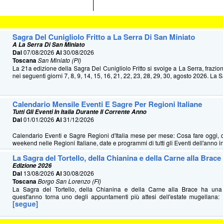
Sagra Del Cunigliolo Fritto a La Serra Di San Miniato
A La Serra Di San Miniato
Dal
07/08/2026
Al
30/08/2026
Toscana
San Miniato (PI)
La 21a edizione della Sagra Del Cunigliolo Fritto si svolge a La Serra, frazio
nei seguenti giorni 7, 8, 9, 14, 15, 16, 21, 22, 23, 28, 29, 30, agosto 2026. La S
Calendario Mensile Eventi E Sagre Per Regioni Italiane
Tutti Gli Eventi In Italia Durante Il Corrente Anno
Dal
01/01/2026
Al
31/12/2026
Calendario Eventi e Sagre Regioni d'Italia mese per mese: Cosa fare oggi, 
weekend nelle Regioni Italiane, date e programmi di tutti gli Eventi dell'anno in 
La Sagra del Tortello, della Chianina e della Carne alla Brace
Edizione 2026
Dal
13/08/2026
Al
30/08/2026
Toscana
Borgo San Lorenzo (FI)
La Sagra del Tortello, della Chianina e della Carne alla Brace ha u
quest'anno torna uno degli appuntamenti più attesi dell'estate mugellana: 
[segue]