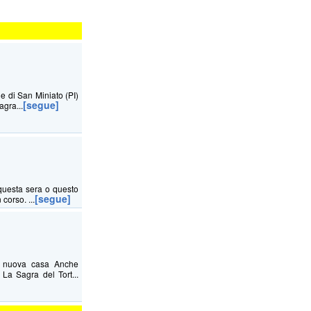
ne di San Miniato (PI)
[segue]
agra...
questa sera o questo
[segue]
corso. ...
na nuova casa Anche
La Sagra del Tort...