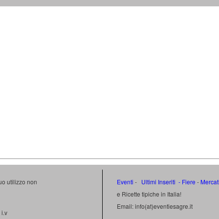
uo utilizzo non
Eventi
-
Ultimi Inseriti
- Fiere
-
Mercat
e Ricette tipiche in Italia!
Email: info(at)eventiesagre.it
i.v