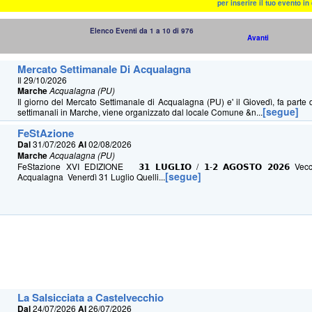
per inserire il tuo evento i
Elenco Eventi da 1 a 10 di 976
Avanti
Mercato Settimanale Di Acqualagna
Il 29/10/2026
Marche
Acqualagna (PU)
Il giorno del Mercato Settimanale di Acqualagna (PU) e' il Giovedì, fa parte d
[segue]
settimanali in Marche, viene organizzato dal locale Comune &n...
FeStAzione
Dal
31/07/2026
Al
02/08/2026
Marche
Acqualagna (PU)
FeStazione XVI EDIZIONE 𝟯𝟭 𝗟𝗨𝗚𝗟𝗜𝗢 / 𝟭-𝟮 𝗔𝗚𝗢𝗦𝗧𝗢 𝟮𝟬𝟮𝟲 Ve
[segue]
Acqualagna Venerdì 31 Luglio Quelli...
La Salsicciata a Castelvecchio
Dal
24/07/2026
Al
26/07/2026