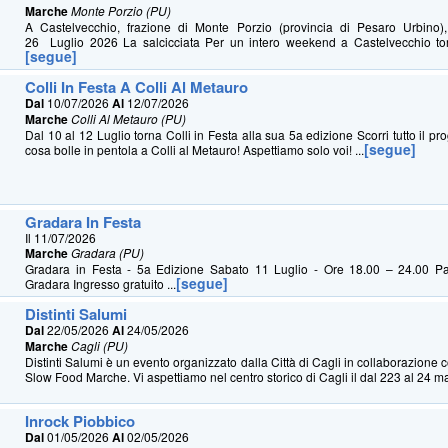
Marche
Monte Porzio (PU)
A Castelvecchio, frazione di Monte Porzio (provincia di Pesaro Urbino),
26 Luglio 2026 La salcicciata Per un intero weekend a Castelvecchio torn
[segue]
Colli In Festa A Colli Al Metauro
Dal
10/07/2026
Al
12/07/2026
Marche
Colli Al Metauro (PU)
Dal 10 al 12 Luglio torna Colli in Festa alla sua 5a edizione Scorri tutto il 
[segue]
cosa bolle in pentola a Colli al Metauro! Aspettiamo solo voi! ...
Gradara In Festa
Il 11/07/2026
Marche
Gradara (PU)
Gradara in Festa - 5a Edizione Sabato 11 Luglio - Ore 18.00 – 24.00 Pa
[segue]
Gradara Ingresso gratuito ...
Distinti Salumi
Dal
22/05/2026
Al
24/05/2026
Marche
Cagli (PU)
Distinti Salumi è un evento organizzato dalla Città di Cagli in collaborazione 
Slow Food Marche. Vi aspettiamo nel centro storico di Cagli il dal 223 al 24 m
Inrock Piobbico
Dal
01/05/2026
Al
02/05/2026