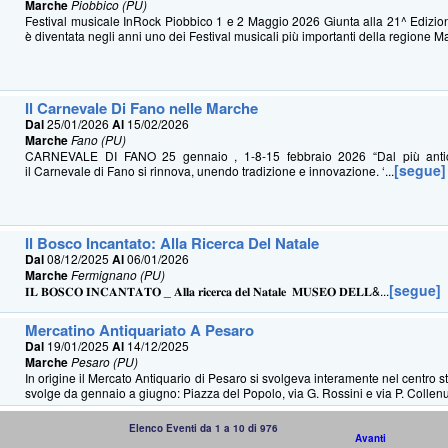
Marche
Piobbico (PU)
Festival musicale InRock Piobbico 1 e 2 Maggio 2026 Giunta alla 21^ Edizio
è diventata negli anni uno dei Festival musicali più importanti della regione Ma
Il Carnevale Di Fano nelle Marche
Dal
25/01/2026
Al
15/02/2026
Marche
Fano (PU)
CARNEVALE DI FANO 25 gennaio , 1-8-15 febbraio 2026 “Dal più antico 
[segue]
il Carnevale di Fano si rinnova, unendo tradizione e innovazione. ‘...
Il Bosco Incantato: Alla Ricerca Del Natale
Dal
08/12/2025
Al
06/01/2026
Marche
Fermignano (PU)
[segue]
𝐈𝐋 𝐁𝐎𝐒𝐂𝐎 𝐈𝐍𝐂𝐀𝐍𝐓𝐀𝐓𝐎 _ 𝐀𝐥𝐥𝐚 𝐫𝐢𝐜𝐞𝐫𝐜𝐚 𝐝𝐞𝐥 𝐍𝐚𝐭𝐚𝐥𝐞 𝐌𝐔𝐒𝐄𝐎 𝐃𝐄𝐋𝐋&...
Mercatino Antiquariato A Pesaro
Dal
19/01/2025
Al
14/12/2025
Marche
Pesaro (PU)
In origine il Mercato Antiquario di Pesaro si svolgeva interamente nel centro s
svolge da gennaio a giugno: Piazza del Popolo, via G. Rossini e via P. Collenu
Elenco Eventi da 1 a 10 di 976
Avanti