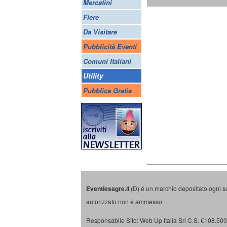
Mercatini
Fiere
Da Visitare
Pubblicità Eventi
Comuni Italiani
Utility
Pubblica Gratis
Eventiesagre.i
t (D) é un marchio depositato ogni s
autorizzato non é ammesso
Responsabile Sito: Web Up Italia Srl C.S. €108.500 