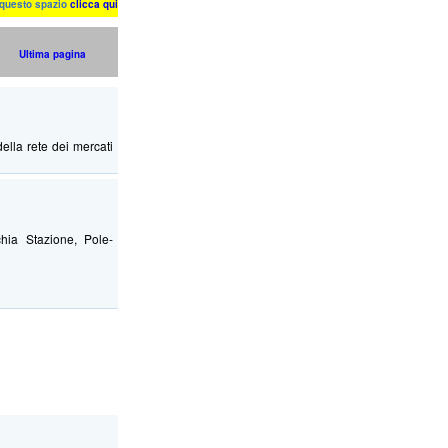
n questo spazio
clicca qui
Ultima pagina
ella rete dei mercati
cchia Stazione, Pole-