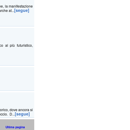
ne, la manifestazione
[segue]
rche at...
al più futuristico,
torico, dove ancora si
[segue]
ccio. D...
Ultima pagina