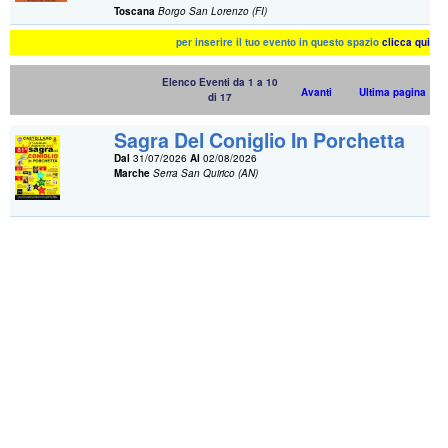
Toscana
Borgo San Lorenzo (FI)
per inserire il tuo evento in questo spazio
clicca qui
Elenco Eventi da 1 a 10
Avanti
Ultima pagina
di 17
Sagra Del Coniglio In Porchetta
Dal
31/07/2026
Al
02/08/2026
Marche
Serra San Quirico (AN)