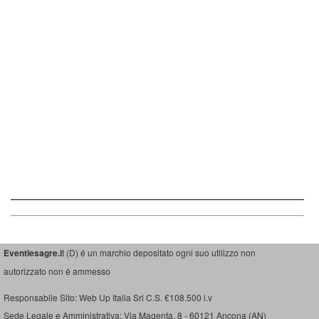
Eventiesagre.i
t (D) é un marchio depositato ogni suo utilizzo non
autorizzato non é ammesso
Responsabile Sito: Web Up Italia Srl C.S. €108.500 i.v
Sede Legale e Amministrativa: Via Magenta, 8 - 60121 Ancona (AN)