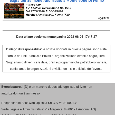
Sagra Del Salmone Affumicato a Monteleone Di Fermo
Eventi Feste
Xv° Festival Del Salmone Dal 2010
27/08/2026
30/08/2026
Dal
Al
Marche
Monteleone Di Fermo (FM)
leggi tutto
Data ultimo aggiornamento pagina 2022-08-03 17:47:27
Diniego di responsabilià
: le notizie riportate in questa pagina sono state
fornite da Enti Pubblici e Privati e, organizzazione eventi e sagre, fiere.
Suggeriamo di verificare date, orari e programmi che potrebbero variare,
contattando le organizzazioni o visitando il sito ufficiale dell'evento.
Eventiesagre.i
t (D) é un marchio depositato ogni suo utilizzo non
autorizzato non é ammesso
Responsabile Sito: Web Up Italia Srl C.S. €108.500 i.v
Sede Legale e Amministrativa: Via Magenta, 8 - 60121 Ancona (AN)