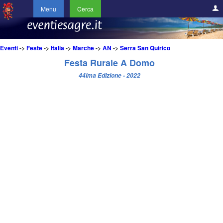
Menu
Cerca
Eventi
->
Feste
->
Italia
->
Marche
->
AN
->
Serra San Quirico
Festa Rurale A Domo
44ima Edizione - 2022