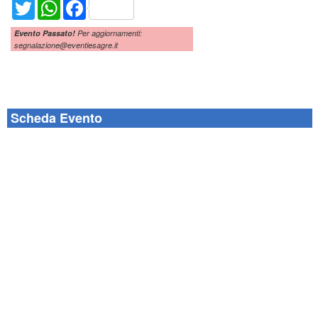
Twitter
WhatsApp
Facebook
Evento Passato!
Per aggiornamenti:
segnalazione@eventiesagre.it
Scheda Evento