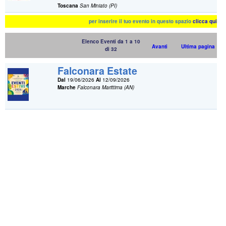
Toscana
San Miniato (PI)
per inserire il tuo evento in questo spazio
clicca qui
Elenco Eventi da 1 a 10
Avanti
Ultima pagina
di 32
Falconara Estate
Dal
19/06/2026
Al
12/09/2026
Marche
Falconara Marittima (AN)