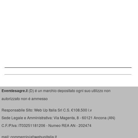
Eventiesagre.i
t (D) é un marchio depositato ogni suo utilizzo non
autorizzato non é ammesso
Responsabile Sito: Web Up Italia Srl C.S. €108.500 i.v
Sede Legale e Amministrativa: Via Magenta, 8 - 60121 Ancona (AN)
C.F./P.Iva: IT03251181206 - Numeo REA AN - 202474
mail: commercio(at)webupitalia.it