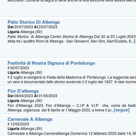
Palio Storico Di Albenga
Dal
20/07/2023
Al
23/07/2023
Liguria
Albenga (SV)
Palio Storico di Albenga Centro Storico di Albenga Dal 20 al 23 Luglio 2023
sfida tra i quattro Rioni di Albenga - San Giovanni, San Siro, Sant’Eulalia, S...
Festività di Nostra Signora di Pontelungo
Il 02/07/2023
Liguria
Albenga (SV)
Il 2 luglio si svolgerà la Festa della Madonna di Pontelungo. La leggenda sar
un vero e documentato fatto storico avvenuto il 2 luglio del 1637. In tale ricorren
Fior D'albenga
Dal
08/04/2023
Al
01/05/2023
Liguria
Albenga (SV)
Fior d'Albenga 2023. Fior d’Albenga – C.I.P. & V.I.P. che, come da trad
[segue]
Albenga, organizza dal 8 Aprile al 1 Maggio 2023. a breve il pr...
Carnevale A Albenga
Il 12/02/2023
Liguria
Albenga (SV)
Carnevale a Albenga Carnevalbenga Domenica 12 febbraio 2023 dalle 14, 45 