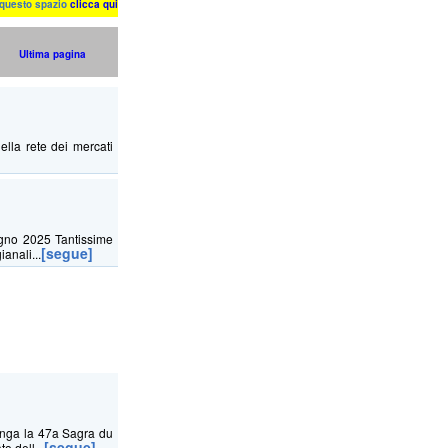
n questo spazio
clicca qui
Ultima pagina
ella rete dei mercati
ugno 2025 Tantissime
[segue]
ianali...
benga la 47a Sagra du
[segue]
o dell...