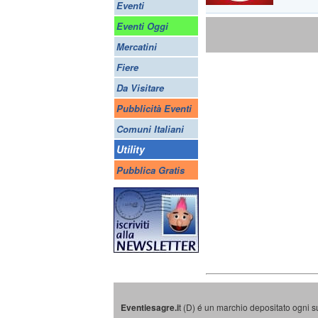
Eventi
Eventi Oggi
Mercatini
Fiere
Da Visitare
Pubblicità Eventi
Comuni Italiani
Utility
Pubblica Gratis
Eventiesagre.i
t (D) é un marchio depositato ogni s