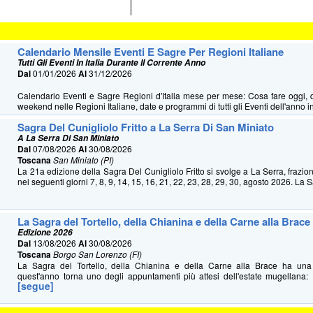
Calendario Mensile Eventi E Sagre Per Regioni Italiane
Tutti Gli Eventi In Italia Durante Il Corrente Anno
Dal
01/01/2026
Al
31/12/2026
Calendario Eventi e Sagre Regioni d'Italia mese per mese: Cosa fare oggi, 
weekend nelle Regioni Italiane, date e programmi di tutti gli Eventi dell'anno in 
Sagra Del Cunigliolo Fritto a La Serra Di San Miniato
A La Serra Di San Miniato
Dal
07/08/2026
Al
30/08/2026
Toscana
San Miniato (PI)
La 21a edizione della Sagra Del Cunigliolo Fritto si svolge a La Serra, frazio
nei seguenti giorni 7, 8, 9, 14, 15, 16, 21, 22, 23, 28, 29, 30, agosto 2026. La S
La Sagra del Tortello, della Chianina e della Carne alla Brace
Edizione 2026
Dal
13/08/2026
Al
30/08/2026
Toscana
Borgo San Lorenzo (FI)
La Sagra del Tortello, della Chianina e della Carne alla Brace ha u
quest'anno torna uno degli appuntamenti più attesi dell'estate mugellana: 
[segue]