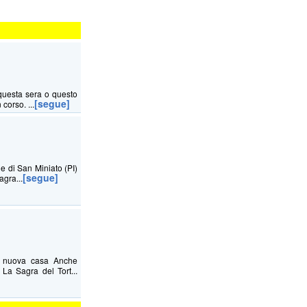
questa sera o questo
[segue]
corso. ...
ne di San Miniato (PI)
[segue]
agra...
na nuova casa Anche
La Sagra del Tort...