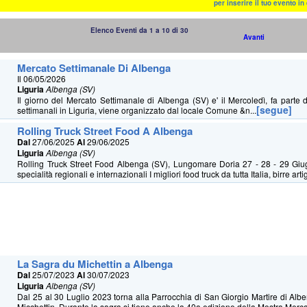
per inserire il tuo evento i
Elenco Eventi da 1 a 10 di 30
Avanti
Mercato Settimanale Di Albenga
Il 06/05/2026
Liguria
Albenga (SV)
Il giorno del Mercato Settimanale di Albenga (SV) e' il Mercoledì, fa parte d
[segue]
settimanali in Liguria, viene organizzato dal locale Comune &n...
Rolling Truck Street Food A Albenga
Dal
27/06/2025
Al
29/06/2025
Liguria
Albenga (SV)
Rolling Truck Street Food Albenga (SV), Lungomare Doria 27 - 28 - 29 Gi
specialità regionali e internazionali I migliori food truck da tutta Italia, birre artig
La Sagra du Michettin a Albenga
Dal
25/07/2023
Al
30/07/2023
Liguria
Albenga (SV)
Dal 25 al 30 Luglio 2023 torna alla Parrocchia di San Giorgio Martire di Al
Micchettin. Durante la sagra si tiene anche la 40a edizione della Mostra Mercat