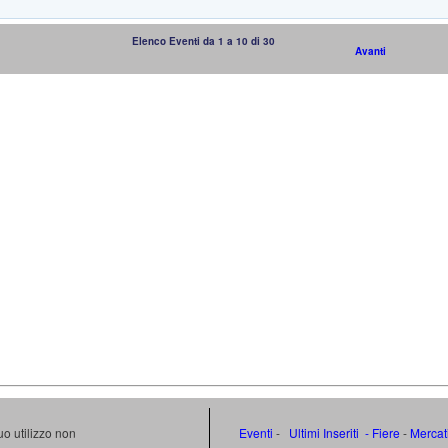
Elenco Eventi da 1 a 10 di 30
Avanti
uo utilizzo non
Eventi
-
Ultimi Inseriti
- Fiere
-
Mercat