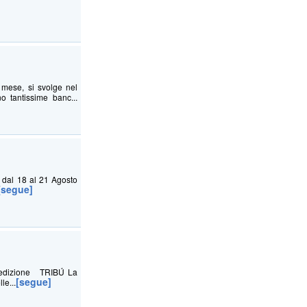
 mese, si svolge nel
o tantissime banc...
e dal 18 al 21 Agosto
[segue]
° edizione TRIBÚ La
[segue]
le...