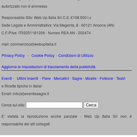
autorizzato non é ammesso
Responsabile Sito: Web Up Italia Srl C.S. €108.500 i.v
Sede Legale e Amministrativa: Via Magenta, 8 - 60121 Ancona (AN)
C.F./P.Iva: IT03251181206 - Numeo REA AN - 202474
mail: commercio(at)webupitalia.it
Privacy Policy
-
Cookie Policy
-
Condizioni di Utilizzo
Aggiorna le impostazioni di tracciamento della pubblicità
Eventi
-
Ultimi Inseriti
- Fiere
-
Mercatini
-
Sagre
-
Mostre
-
Folklore
-
Teatri
e Ricette tipiche in Italia!
Email: info(at)eventiesagre.it
Cerca sul sito:
E' vietata la riproduzione anche parziale - Web Up Italia Srl non è
responsabile dei siti collegati