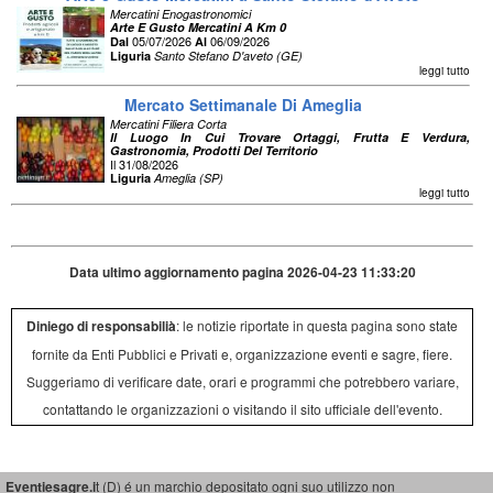
Mercatini Enogastronomici
Arte E Gusto Mercatini A Km 0
05/07/2026
06/09/2026
Dal
Al
Liguria
Santo Stefano D'aveto (GE)
leggi tutto
Mercato Settimanale Di Ameglia
Mercatini Filiera Corta
Il Luogo In Cui Trovare Ortaggi, Frutta E Verdura,
Gastronomia, Prodotti Del Territorio
Il 31/08/2026
Liguria
Ameglia (SP)
leggi tutto
Data ultimo aggiornamento pagina 2026-04-23 11:33:20
Diniego di responsabilià
: le notizie riportate in questa pagina sono state
fornite da Enti Pubblici e Privati e, organizzazione eventi e sagre, fiere.
Suggeriamo di verificare date, orari e programmi che potrebbero variare,
contattando le organizzazioni o visitando il sito ufficiale dell'evento.
Eventiesagre.i
t (D) é un marchio depositato ogni suo utilizzo non