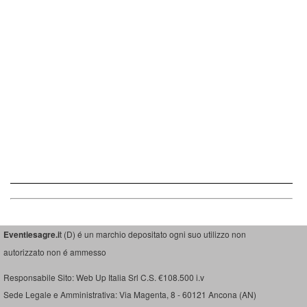
Eventiesagre.i
t (D) é un marchio depositato ogni suo utilizzo non
autorizzato non é ammesso
Responsabile Sito: Web Up Italia Srl C.S. €108.500 i.v
Sede Legale e Amministrativa: Via Magenta, 8 - 60121 Ancona (AN)