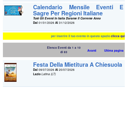
Calendario Mensile Eventi E
Sagre Per Regioni Italiane
Tutti Gli Eventi In Italia Durante Il Corrente Anno
Dal
01/01/2026
Al
31/12/2026
per inserire il tuo evento in questo spazio
clicca qui
Elenco Eventi da 1 a 10
Avanti
Ultima pagina
di 83
Festa Della Mietitura A Chiesuola
Dal
09/07/2026
Al
20/07/2026
Lazio
Latina (LT)