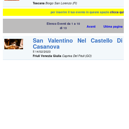
Toscana
Borgo San Lorenzo (FI)
per inserire il tuo evento in questo spazio
clicca qui
Elenco Eventi da 1 a 10
Avanti
Ultima pagina
di 13
San Valentino Nel Castello Di
Casanova
Il 14/02/2023
Friuli Venezia Giulia
Capriva Del Friuli (GO)