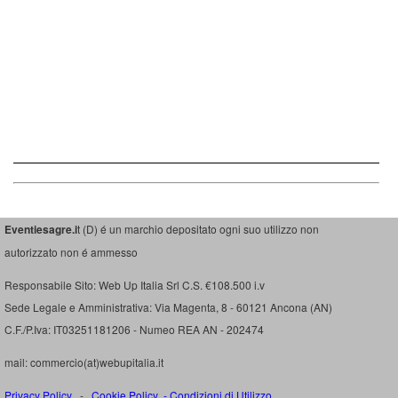
Eventiesagre.i
t (D) é un marchio depositato ogni suo utilizzo non
autorizzato non é ammesso
Responsabile Sito: Web Up Italia Srl C.S. €108.500 i.v
Sede Legale e Amministrativa: Via Magenta, 8 - 60121 Ancona (AN)
C.F./P.Iva: IT03251181206 - Numeo REA AN - 202474
mail: commercio(at)webupitalia.it
Privacy Policy
-
Cookie Policy
-
Condizioni di Utilizzo