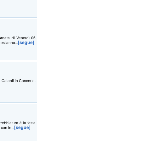
ornata di Venerdì 06
[segue]
est'anno...
i Calanti in Concerto.
rebbiatura è la festa
[segue]
con in...