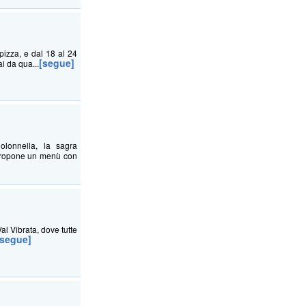
pizza, e dal 18 al 24
[segue]
i da qua...
lonnella, la sagra
 propone un menù con
l Vibrata, dove tutte
[segue]