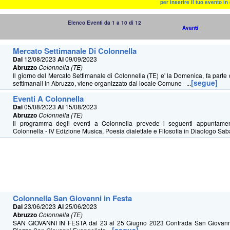
per inserire il tuo evento i
Elenco Eventi da 1 a 10 di 12
Avanti
Mercato Settimanale Di Colonnella
Dal
12/08/2023
Al
09/09/2023
Abruzzo
Colonnella (TE)
Il giorno del Mercato Settimanale di Colonnella (TE) e' la Domenica, fa parte 
[segue]
settimanali in Abruzzo, viene organizzato dal locale Comune ...
Eventi A Colonnella
Dal
05/08/2023
Al
15/08/2023
Abruzzo
Colonnella (TE)
Il programma degli eventi a Colonnella prevede i seguenti appuntamen
Colonnella - IV Edizione Musica, Poesia dialettale e Filosofia in Diaologo Sab
Colonnella San Giovanni in Festa
Dal
23/06/2023
Al
25/06/2023
Abruzzo
Colonnella (TE)
SAN GIOVANNI IN FESTA dal 23 al 25 Giugno 2023 Contrada San Giovanni