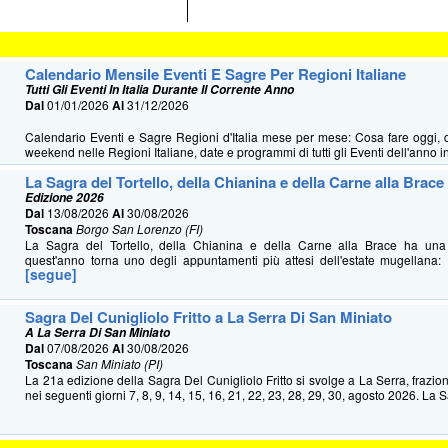
Calendario Mensile Eventi E Sagre Per Regioni Italiane
Tutti Gli Eventi In Italia Durante Il Corrente Anno
Dal
01/01/2026
Al
31/12/2026
Calendario Eventi e Sagre Regioni d'Italia mese per mese: Cosa fare oggi, 
weekend nelle Regioni Italiane, date e programmi di tutti gli Eventi dell'anno in 
La Sagra del Tortello, della Chianina e della Carne alla Brace
Edizione 2026
Dal
13/08/2026
Al
30/08/2026
Toscana
Borgo San Lorenzo (FI)
La Sagra del Tortello, della Chianina e della Carne alla Brace ha u
quest'anno torna uno degli appuntamenti più attesi dell'estate mugellana: 
[segue]
Sagra Del Cunigliolo Fritto a La Serra Di San Miniato
A La Serra Di San Miniato
Dal
07/08/2026
Al
30/08/2026
Toscana
San Miniato (PI)
La 21a edizione della Sagra Del Cunigliolo Fritto si svolge a La Serra, frazio
nei seguenti giorni 7, 8, 9, 14, 15, 16, 21, 22, 23, 28, 29, 30, agosto 2026. La S