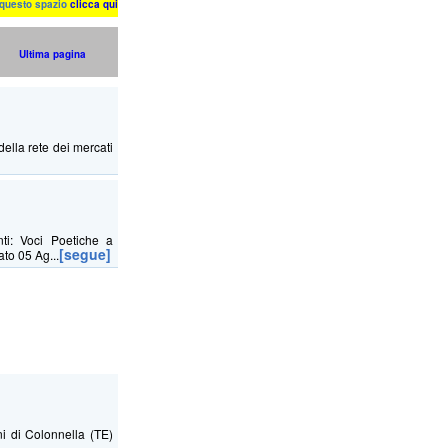
n questo spazio
clicca qui
Ultima pagina
della rete dei mercati
ti: Voci Poetiche a
[segue]
ato 05 Ag...
 di Colonnella (TE)