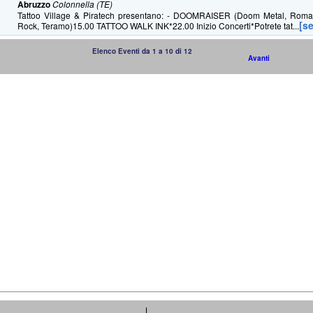
Abruzzo
Colonnella (TE)
Tattoo Village & Piratech presentano: - DOOMRAISER (Doom Metal, Rom
[s
Rock, Teramo)15.00 TATTOO WALK INK*22.00 Inizio Concerti*Potrete tat...
Elenco Eventi da 1 a 10 di 12
Avanti