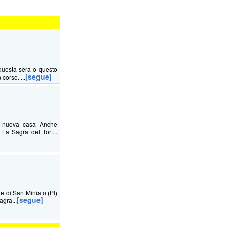
questa sera o questo
[segue]
corso. ...
na nuova casa Anche
La Sagra del Tort...
ne di San Miniato (PI)
[segue]
agra...