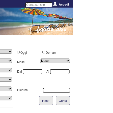
Accedi
Agosto 2026
Oggi
Domani
Mese
Dal
Al
Ricerca
Reset
Cerca