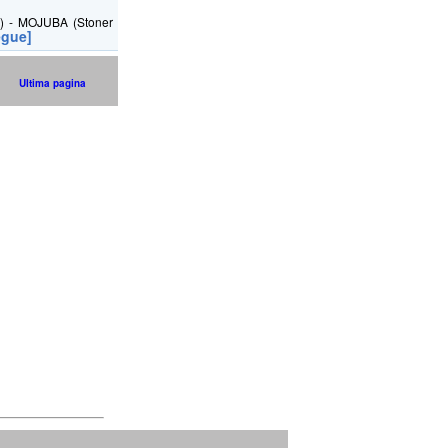
a) - MOJUBA (Stoner
egue]
Ultima pagina