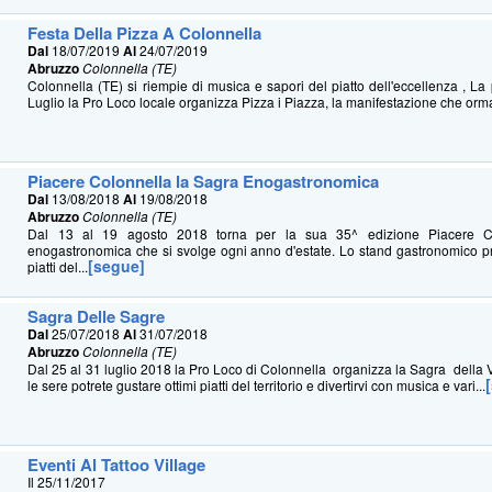
Festa Della Pizza A Colonnella
Dal
18/07/2019
Al
24/07/2019
Abruzzo
Colonnella (TE)
Colonnella (TE) si riempie di musica e sapori del piatto dell'eccellenza , La 
Luglio la Pro Loco locale organizza Pizza i Piazza, la manifestazione che orma
Piacere Colonnella la Sagra Enogastronomica
Dal
13/08/2018
Al
19/08/2018
Abruzzo
Colonnella (TE)
Dal 13 al 19 agosto 2018 torna per la sua 35^ edizione Piacere Co
enogastronomica che si svolge ogni anno d'estate. Lo stand gastronomico
[segue]
piatti del...
Sagra Delle Sagre
Dal
25/07/2018
Al
31/07/2018
Abruzzo
Colonnella (TE)
Dal 25 al 31 luglio 2018 la Pro Loco di Colonnella organizza la Sagra della Va
le sere potrete gustare ottimi piatti del territorio e divertirvi con musica e vari...
Eventi Al Tattoo Village
Il 25/11/2017