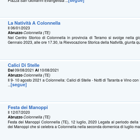
[segue]
Piazza San Giovanni Evangelista ​ ...
La Natività A Colonnella
Il 06/01/2023
Abruzzo
Colonnella (TE)
Nel Centro Storico di Colonnella in provincia di Teramo si svolge nella gi
Gennaio 2023, alle ore 17.30, la Rievocazione Storica della Natività, giunta qu
Calici Di Stelle
Dal
09/08/2021
Al
10/08/2021
Abruzzo
Colonnella (TE)
Il 9- 10 agosto 2021 a Colonnella: Calici di Stelle - Notti di Taranta e Vino con 
[segue]
...
Festa dei Manoppi
Il 12/07/2020
Abruzzo
Colonnella (TE)
Festa dei Manoppi Colonnella (TE), 12 luglio, 2020 Legata al periodo della t
dei Manoppi che si celebra a Colonnella nella seconda domenica di luglio ma 