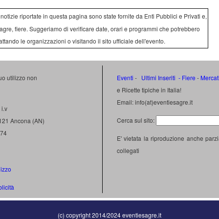
e notizie riportate in questa pagina sono state fornite da Enti Pubblici e Privati e,
agre, fiere. Suggeriamo di verificare date, orari e programmi che potrebbero
attando le organizzazioni o visitando il sito ufficiale dell'evento.
uo utilizzo non
Eventi
-
Ultimi Inseriti
- Fiere
-
Mercat
e Ricette tipiche in Italia!
Email: info(at)eventiesagre.it
i.v
Cerca sul sito:
0121 Ancona (AN)
474
E' vietata la riproduzione anche parzi
collegati
lizzo
licità
(c) copyright 2014/2024 eventiesagre.it