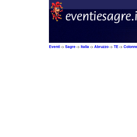
Eventi
->
Sagre
->
Italia
->
Abruzzo
->
TE
->
Colonne