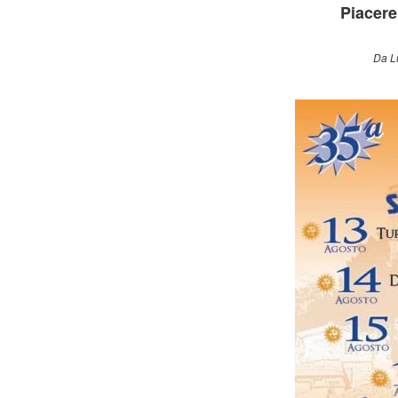
Piacere
Da L