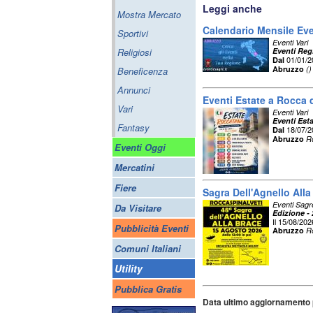
Leggi anche
Mostra Mercato
Calendario Mensile Ev
Sportivi
Eventi Vari
Religiosi
Eventi Regi
01/01/
Dal
Abruzzo
()
Beneficenza
Annunci
Eventi Estate a Rocca 
Vari
Eventi Vari
Eventi Est
Fantasy
18/07/
Dal
Abruzzo
R
Eventi Oggi
Mercatini
Fiere
Sagra Dell'Agnello All
Eventi Sagr
Da Visitare
Edizione -
Il 15/08/202
Pubblicità Eventi
Abruzzo
R
Comuni Italiani
Utility
Pubblica Gratis
Data ultimo aggiornamento 