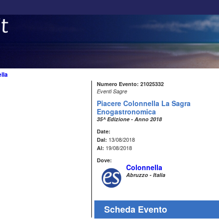
lla
Numero Evento: 21025332
Eventi Sagre
Piacere Colonnella La Sagra
Enogastronomica
35^ Edizione - Anno 2018
Date:
13/08/2018
Dal:
19/08/2018
Al:
Dove:
Colonnella
Abruzzo - Italia
Scheda Evento