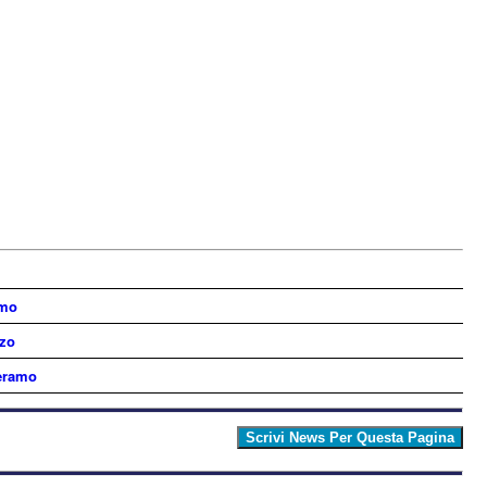
amo
zzo
Teramo