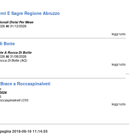
enti E Sagre Regione Abruzzo
onali Divisi Per Mese
2026
31/12/2026
Al
leggi tutto
di Botte
ate A Rocca Di Botte
2026
31/08/2026
Al
occa Di Botte (AQ)
leggi tutto
a Brace a Roccaspinalveti
e
 2026
6
occaspinalveti (CH)
leggi tutto
pagina 2018-08-16 11:14:55