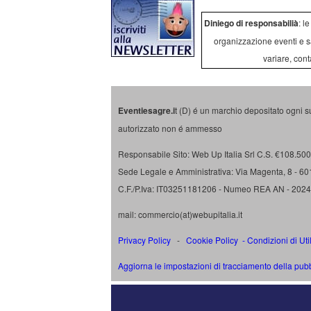
Diniego di responsabilià
: l
organizzazione eventi e s
variare, cont
Eventiesagre.i
t (D) é un marchio depositato ogni s
autorizzato non é ammesso
Responsabile Sito: Web Up Italia Srl C.S. €108.500 
Sede Legale e Amministrativa: Via Magenta, 8 - 6
C.F./P.Iva: IT03251181206 - Numeo REA AN - 202
mail: commercio(at)webupitalia.it
Privacy Policy
-
Cookie Policy
-
Condizioni di Uti
Aggiorna le impostazioni di tracciamento della pubb