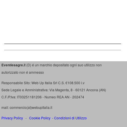
Eventiesagre.i
t (D) é un marchio depositato ogni suo utilizzo non
autorizzato non é ammesso
Responsabile Sito: Web Up Italia Srl C.S. €108.500 i.v
Sede Legale e Amministrativa: Via Magenta, 8 - 60121 Ancona (AN)
C.F./P.Iva: IT03251181206 - Numeo REA AN - 202474
mail: commercio(at)webupitalia.it
Privacy Policy
-
Cookie Policy
-
Condizioni di Utilizzo