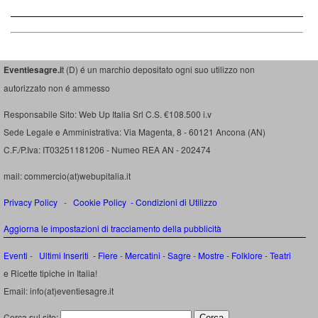
Eventiesagre.i
t (D) é un marchio depositato ogni suo utilizzo non
autorizzato non é ammesso
Responsabile Sito: Web Up Italia Srl C.S. €108.500 i.v
Sede Legale e Amministrativa: Via Magenta, 8 - 60121 Ancona (AN)
C.F./P.Iva: IT03251181206 - Numeo REA AN - 202474
mail: commercio(at)webupitalia.it
Privacy Policy
-
Cookie Policy
-
Condizioni di Utilizzo
Aggiorna le impostazioni di tracciamento della pubblicità
Eventi
-
Ultimi Inseriti
- Fiere
-
Mercatini
-
Sagre
-
Mostre
-
Folklore
-
Teatri
e Ricette tipiche in Italia!
Email: info(at)eventiesagre.it
Cerca sul sito: