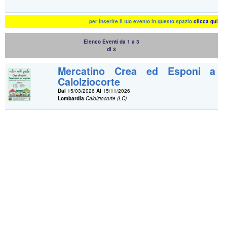
per inserire il tuo evento in questo spazio
clicca qui
Elenco Eventi da 1 a 3
di 3
Mercatino Crea ed Esponi a
Calolziocorte
Dal
15/03/2026
Al
15/11/2026
Lombardia
Calolziocorte (LC)