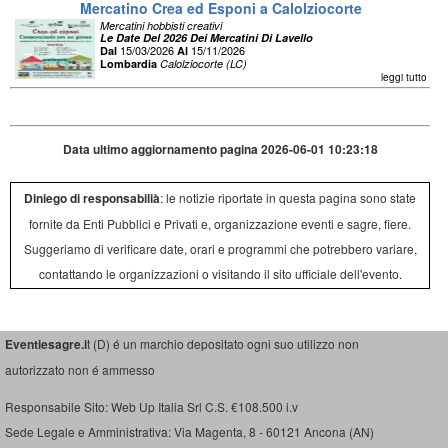
Mercatino Crea ed Esponi a Calolziocorte
Mercatini hobbisti creativi
Le Date Del 2026 Dei Mercatini Di Lavello
15/03/2026
15/11/2026
Dal
Al
Lombardia
Calolziocorte (LC)
leggi tutto
Data ultimo aggiornamento pagina 2026-06-01 10:23:18
Diniego di responsabilià
: le notizie riportate in questa pagina sono state
fornite da Enti Pubblici e Privati e, organizzazione eventi e sagre, fiere.
Suggeriamo di verificare date, orari e programmi che potrebbero variare,
contattando le organizzazioni o visitando il sito ufficiale dell'evento.
Eventiesagre.i
t (D) é un marchio depositato ogni suo utilizzo non
autorizzato non é ammesso
Responsabile Sito: Web Up Italia Srl C.S. €108.500 i.v
Sede Legale e Amministrativa: Via Magenta, 8 - 60121 Ancona (AN)