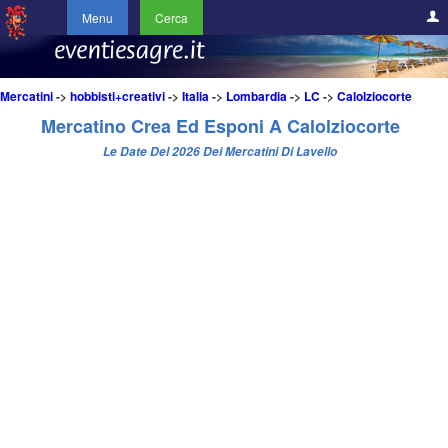
Menu
Cerca
Mercatini
->
hobbisti+creativi
->
Italia
->
Lombardia
->
LC
->
Calolziocorte
Mercatino Crea Ed Esponi A Calolziocorte
Le Date Del 2026 Dei Mercatini Di Lavello