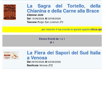
La Sagra del Tortello, della
Chianina e della Carne alla Brace
Edizione 2026
Dal
13/08/2026
Al
30/08/2026
Toscana
Borgo San Lorenzo (FI)
per inserire il tuo evento in questo spazio
clicca qui
Elenco Eventi da 1 a 1
di 1
La Fiera dei Sapori del Sud Italia
a Venosa
Dal
29/05/2026
Al
02/06/2026
Basilicata
Venosa (PZ)