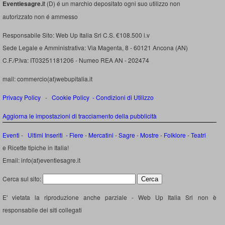
Eventiesagre.i
t (D) é un marchio depositato ogni suo utilizzo non
autorizzato non é ammesso
Responsabile Sito: Web Up Italia Srl C.S. €108.500 i.v
Sede Legale e Amministrativa: Via Magenta, 8 - 60121 Ancona (AN)
C.F./P.Iva: IT03251181206 - Numeo REA AN - 202474
mail: commercio(at)webupitalia.it
Privacy Policy
-
Cookie Policy
-
Condizioni di Utilizzo
Aggiorna le impostazioni di tracciamento della pubblicità
Eventi
-
Ultimi Inseriti
- Fiere
-
Mercatini
-
Sagre
-
Mostre
-
Folklore
-
Teatri
e Ricette tipiche in Italia!
Email: info(at)eventiesagre.it
Cerca sul sito:
E' vietata la riproduzione anche parziale - Web Up Italia Srl non è
responsabile dei siti collegati