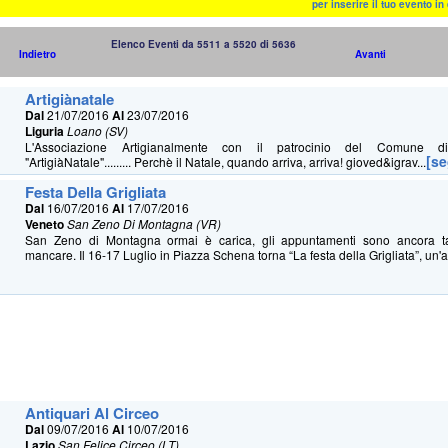
per inserire il tuo evento i
Elenco Eventi da 5511 a 5520 di 5636
Indietro
Avanti
Artigiànatale
Dal
21/07/2016
Al
23/07/2016
Liguria
Loano (SV)
L'Associazione Artigianalmente con il patrocinio del Comune 
[s
"ArtigiàNatale"......... Perchè il Natale, quando arriva, arriva! gioved&igrav...
Festa Della Grigliata
Dal
16/07/2016
Al
17/07/2016
Veneto
San Zeno Di Montagna (VR)
San Zeno di Montagna ormai è carica, gli appuntamenti sono ancora t
mancare. Il 16-17 Luglio in Piazza Schena torna “La festa della Grigliata”, un'a
Antiquari Al Circeo
Dal
09/07/2016
Al
10/07/2016
Lazio
San Felice Circeo (LT)