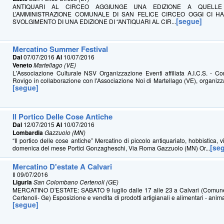
ANTIQUARI AL CIRCEO AGGIUNGE UNA EDIZIONE A QUELL
L’AMMINISTRAZIONE COMUNALE DI SAN FELICE CIRCEO OGGI CI 
[segue]
SVOLGIMENTO DI UNA EDIZIONE DI “ANTIQUARI AL CIR...
Mercatino Summer Festival
Dal
07/07/2016
Al
10/07/2016
Veneto
Martellago (VE)
L'Associazione Culturale NSV Organizzazione Eventi affiliata A.I.C.S. - Co
Rovigo in collaborazione con l'Associazione Noi di Martellago (VE), organizzan
[segue]
Il Portico Delle Cose Antiche
Dal
12/07/2015
Al
10/07/2016
Lombardia
Gazzuolo (MN)
“Il portico delle cose antiche” Mercatino di piccolo antiquariato, hobbistica,
[se
domenica del mese Portici Gonzagheschi, Via Roma Gazzuolo (MN) Or...
Mercatino D'estate A Calvari
Il 09/07/2016
Liguria
San Colombano Certenoli (GE)
MERCATINO D'ESTATE: SABATO 9 luglio dalle 17 alle 23 a Calvari (Comu
Certenoli- Ge) Esposizione e vendita di prodotti artigianali e alimentari - anim
[segue]