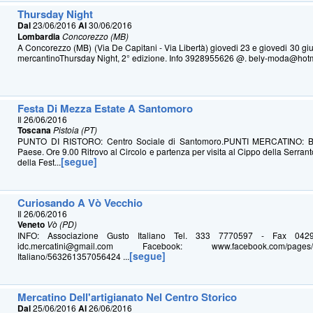
Thursday Night
Dal
23/06/2016
Al
30/06/2016
Lombardia
Concorezzo (MB)
A Concorezzo (MB) (Via De Capitani - Via Libertà) giovedi 23 e giovedi 30 giu
mercantinoThursday Night, 2° edizione. Info 3928955626 @. bely-moda@hotmail
Festa Di Mezza Estate A Santomoro
Il 26/06/2016
Toscana
Pistoia (PT)
PUNTO DI RISTORO: Centro Sociale di Santomoro.PUNTI MERCATINO: Bo
Paese. Ore 9.00 Ritrovo al Circolo e partenza per visita al Cippo della Serran
[segue]
della Fest...
Curiosando A Vò Vecchio
Il 26/06/2016
Veneto
Vò (PD)
INFO: Associazione Gusto Italiano Tel. 333 7770597 - Fax 042
idc.mercatini@gmail.com Facebook: www.facebook.com/pages/As
[segue]
Italiano/563261357056424 ...
Mercatino Dell'artigianato Nel Centro Storico
Dal
25/06/2016
Al
26/06/2016