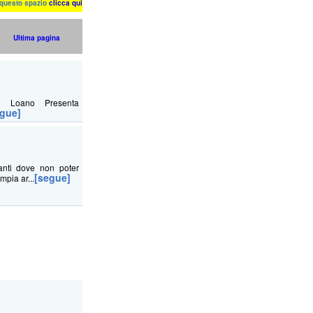
n questo spazio
clicca qui
Ultima pagina
di Loano Presenta
egue]
anti dove non poter
[segue]
mpia ar...