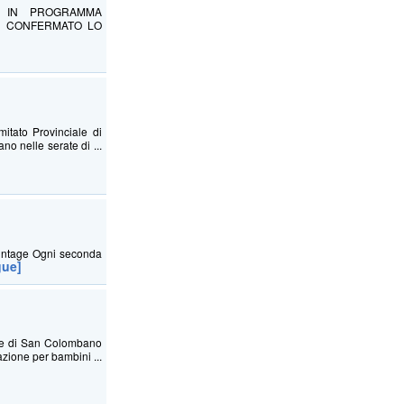
E IN PROGRAMMA
HA CONFERMATO LO
mitato Provinciale di
o nelle serate di ...
 vintage Ogni seconda
gue]
ne di San Colombano
azione per bambini ...