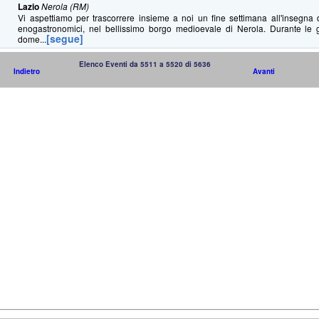
Lazio
Nerola (RM)
Vi aspettiamo per trascorrere insieme a noi un fine settimana all'insegna d
enogastronomici, nel bellissimo borgo medioevale di Nerola. Durante le 
[segue]
dome...
Elenco Eventi da 5511 a 5520 di 5636
Indietro
Avanti