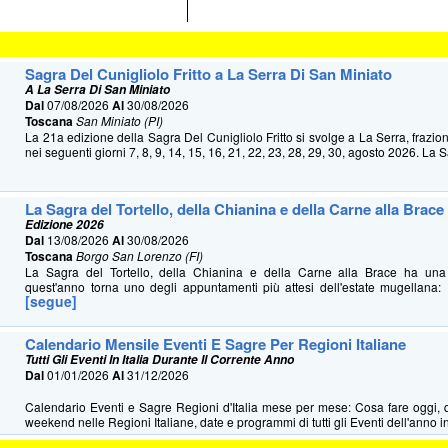
Sagra Del Cunigliolo Fritto a La Serra Di San Miniato
A La Serra Di San Miniato
Dal
07/08/2026
Al
30/08/2026
Toscana
San Miniato (PI)
La 21a edizione della Sagra Del Cunigliolo Fritto si svolge a La Serra, frazio
nei seguenti giorni 7, 8, 9, 14, 15, 16, 21, 22, 23, 28, 29, 30, agosto 2026. La S
La Sagra del Tortello, della Chianina e della Carne alla Brace
Edizione 2026
Dal
13/08/2026
Al
30/08/2026
Toscana
Borgo San Lorenzo (FI)
La Sagra del Tortello, della Chianina e della Carne alla Brace ha u
quest'anno torna uno degli appuntamenti più attesi dell'estate mugellana: 
[segue]
Calendario Mensile Eventi E Sagre Per Regioni Italiane
Tutti Gli Eventi In Italia Durante Il Corrente Anno
Dal
01/01/2026
Al
31/12/2026
Calendario Eventi e Sagre Regioni d'Italia mese per mese: Cosa fare oggi, 
weekend nelle Regioni Italiane, date e programmi di tutti gli Eventi dell'anno in 