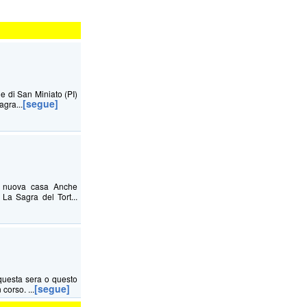
ne di San Miniato (PI)
[segue]
agra...
na nuova casa Anche
La Sagra del Tort...
questa sera o questo
[segue]
corso. ...