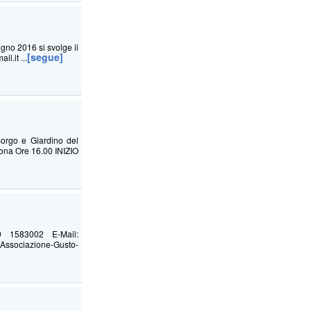
gno 2016 si svolge il
[segue]
.it ...
rgo e Giardino del
tona Ore 16.00 INIZIO
9 1583002 E-Mail:
sociazione-Gusto-