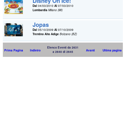
Disney On Ice!
Dal
04/03/2010
Al
07/03/2010
Lombardia
Milano (MI)
Jopas
Dal
05/10/2009
Al
07/10/2009
Trentino Alto Adige
Bolzano (BZ)
Elenco Eventi da 2631
Prima Pagina
Indietro
Avanti
Ultima pagina
a 2640 di 2645