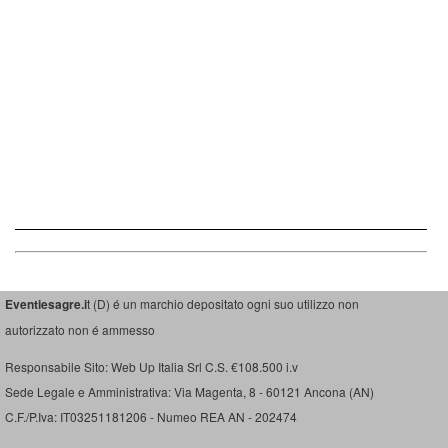
Eventiesagre.i
t (D) é un marchio depositato ogni suo utilizzo non
autorizzato non é ammesso
Responsabile Sito: Web Up Italia Srl C.S. €108.500 i.v
Sede Legale e Amministrativa: Via Magenta, 8 - 60121 Ancona (AN)
C.F./P.Iva: IT03251181206 - Numeo REA AN - 202474