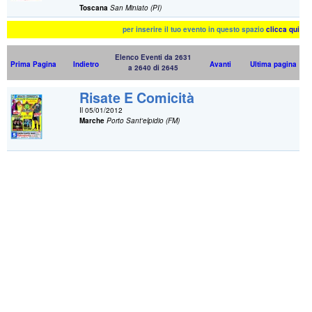
Toscana
San Miniato (PI)
per inserire il tuo evento in questo spazio
clicca qui
Elenco Eventi da 2631
Prima Pagina
Indietro
Avanti
Ultima pagina
a 2640 di 2645
Risate E Comicità
Il 05/01/2012
Marche
Porto Sant'elpidio (FM)