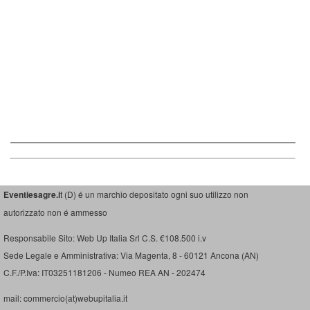
Eventiesagre.i
t (D) é un marchio depositato ogni suo utilizzo non
autorizzato non é ammesso
Responsabile Sito: Web Up Italia Srl C.S. €108.500 i.v
Sede Legale e Amministrativa: Via Magenta, 8 - 60121 Ancona (AN)
C.F./P.Iva: IT03251181206 - Numeo REA AN - 202474
mail: commercio(at)webupitalia.it