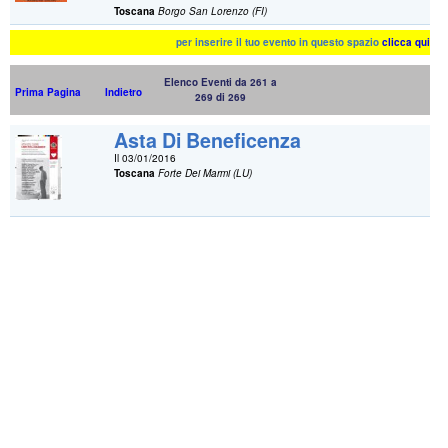
Toscana
Borgo San Lorenzo (FI)
per inserire il tuo evento in questo spazio
clicca qui
Elenco Eventi da 261 a
Prima Pagina
Indietro
269 di 269
Asta Di Beneficenza
Il 03/01/2016
Toscana
Forte Dei Marmi (LU)