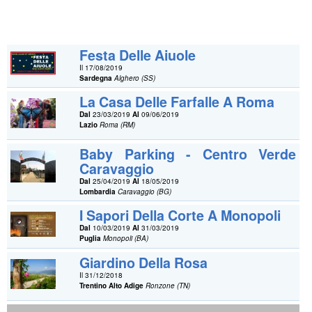
Festa Delle Aiuole
Il 17/08/2019
Sardegna
Alghero (SS)
La Casa Delle Farfalle A Roma
Dal
23/03/2019
Al
09/06/2019
Lazio
Roma (RM)
Baby Parking - Centro Verde
Caravaggio
Dal
25/04/2019
Al
18/05/2019
Lombardia
Caravaggio (BG)
I Sapori Della Corte A Monopoli
Dal
10/03/2019
Al
31/03/2019
Puglia
Monopoli (BA)
Giardino Della Rosa
Il 31/12/2018
Trentino Alto Adige
Ronzone (TN)