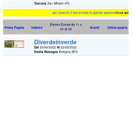
Toscana
San Miniato (PI)
per inserire il tuo evento in questo spazio
clicca qui
Elenco Eventi da 11 a
Prima Pagina
Indietro
Avanti
Ultima pagina
20 di 28
Diverdeinverde
Dal
20/05/2022
Al
22/05/2022
Emilia Romagna
Bologna (BO)