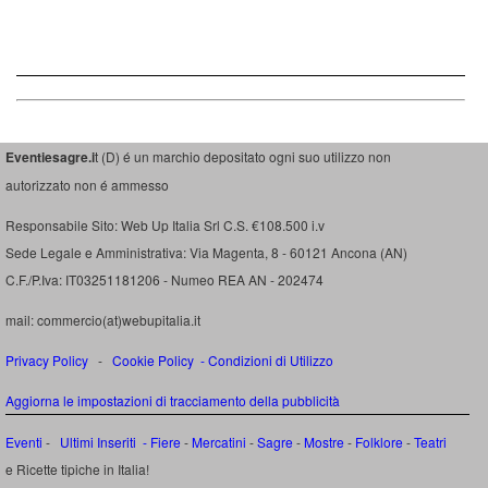
Eventiesagre.i
t (D) é un marchio depositato ogni suo utilizzo non
autorizzato non é ammesso
Responsabile Sito: Web Up Italia Srl C.S. €108.500 i.v
Sede Legale e Amministrativa: Via Magenta, 8 - 60121 Ancona (AN)
C.F./P.Iva: IT03251181206 - Numeo REA AN - 202474
mail: commercio(at)webupitalia.it
Privacy Policy
-
Cookie Policy
-
Condizioni di Utilizzo
Aggiorna le impostazioni di tracciamento della pubblicità
Eventi
-
Ultimi Inseriti
- Fiere
-
Mercatini
-
Sagre
-
Mostre
-
Folklore
-
Teatri
e Ricette tipiche in Italia!