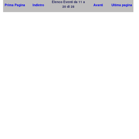
Elenco Eventi da 11 a
Prima Pagina
Indietro
Avanti
Ultima pagina
20 di 28